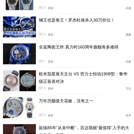
9
原创
品鉴
钢王也是卷王！罗杰杜彼杀入30万价位！
6
原创
视频
全蓝陶瓷王炸 真力时160周年旗舰有多难得
7
原创
品鉴
欧米茄星座天文台 VS 劳力士恒动1908型：奢华
级正装表对决
6
原创
文化
万年历颜值天花板，没有之一
5
原创
技术
延续85年“从未中断”，百达翡丽“最值得”入手的大