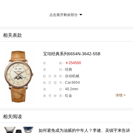
被宣告“死亡”，瑞士法郎飙升，出口暴跌，整个行业都在
找出路。就在这个时候，宝珀做了一件在当时看来近
点击展开剩余部分
乎“逆天”的事：推出了一款全球最小的全历月相机械腕表
（它搭载了直径仅21毫米的6395机芯）——那时候把机械
表做小，才是真正牛逼轰轰的炫技呀。
相关表款
宝珀经典系列6654N-3642-55B
￥254500
价
格：
经典
系
列：
自动机械
机
芯
类
型：
Cal.6654
机
芯
型
号：
40.2mm
表
径：
详情 >
红金
表
壳
材
质：
相关阅读
如何避免成为油腻的中年人？李健、吴镇宇来告诉