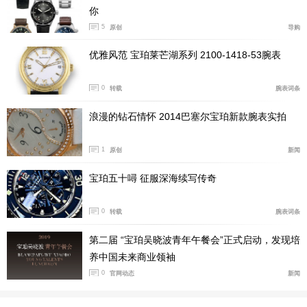
这枚腕表的意义，还远不止于“小”。它为后来被命名为Vill
你
eret的整个系列，奠定了一套延续至今的设计语言：双圈
5
原创
导购
圆形表壳、柳叶形指针、罗马数字时标、月相显示。这些
优雅风范 宝珀莱芒湖系列 2100-1418-53腕表
元素在今天看来是“经典”，但在1983年，它们是“复兴”的
号角。宝珀用这枚表向世界宣告：机械表没有死，它只是
0
转载
腕表词条
换了一种方式，回到它最擅长的赛道——优雅、克制、耐
浪漫的钻石情怀 2014巴塞尔宝珀新款腕表实拍
人寻味。
此后四十年，月相也成了宝珀的“第二个Logo”。那张进化
1
原创
新闻
出拟人表情的月相脸，或灵动的睁着眼睛，或在嘴角缀着
宝珀五十噚 征服深海续写传奇
一颗美人痣，都成为整个制表界最具辨识度的符号之一。
0
转载
腕表词条
第二届 “宝珀吴晓波青年午餐会”正式启动，发现培
养中国未来商业领袖
0
官网动态
新闻