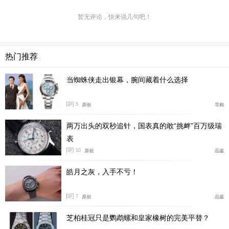
暂无评论，快来说几句吧！
热门推荐
当蜘蛛侠走出银幕，腕间藏着什么选择
宝珀金月相，活了
5
原创
导购
新款Villeret的很多细节，都改了。但不是那种推倒重来的
孟浪劲儿，而是在你之前就很熟悉的地方，都做出了让
两万出头的双秒追针，国表真的敢“挑衅”百万级瑞
你“咦”一声的微调，其中最抓眼球的就是月相。
表
10
原创
品鉴
月相一直是Villeret的灵魂，新款的月相视窗被放大了，比
皓月之灰，入手不亏！
例更舒展。但真正绝的，是月相盘本身的处理——采用陶
瓷月相盘，搭配18K金打造的立体弧面月相脸。
7
原创
品鉴
芝柏桂冠只是鹦鹉螺和皇家橡树的完美平替？