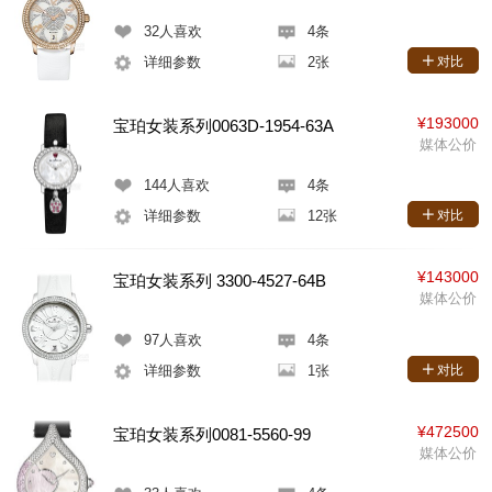
32
人喜欢
4条
详细参数
2张
对比
¥193000
宝珀女装系列0063D-1954-63A
媒体公价
144
人喜欢
4条
详细参数
12张
对比
¥143000
宝珀女装系列 3300-4527-64B
媒体公价
97
人喜欢
4条
详细参数
1张
对比
¥472500
宝珀女装系列0081-5560-99
媒体公价