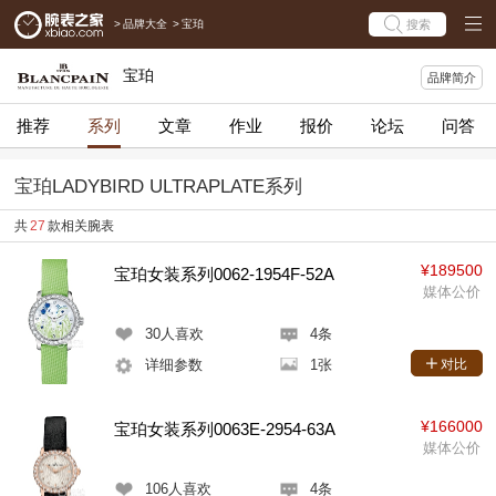
>
品牌大全
>
宝珀
搜索
宝珀
品牌简介
推荐
系列
文章
作业
报价
论坛
问答
宝珀LADYBIRD ULTRAPLATE系列
共
27
款相关腕表
¥189500
宝珀女装系列0062-1954F-52A
媒体公价
30
人喜欢
4条
详细参数
1张
对比
¥166000
宝珀女装系列0063E-2954-63A
媒体公价
106
人喜欢
4条