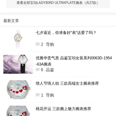
查看全部宝珀LADYBIRD ULTRAPLATE腕表（共27款）
最新文章
七夕逼近，你准备好“表”达爱了吗？
2
导购
优雅华贵气质 品鉴宝珀女装系列0063D-1954
-63A腕表
6
品鉴
情人节情人劫 三款高端女士腕表推荐
1
导购
桃花开运 三款腕上魅力腕表推荐