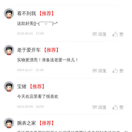
看不到我
【推荐】
这款好美[]~(￣▽￣)~*
2016-06-01
17:56
回复
赞
老于爱开车
【推荐】
实物更漂亮！准备送老婆一块儿！
2014-11-17
21:40
回复
赞
宝猪
【推荐】
今天在店里看了很喜欢
2014-03-06
19:56
回复
赞
腕表之家
【推荐】