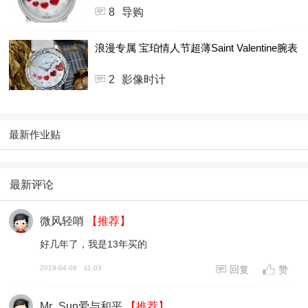
8
导购
浪漫专属 宝珀情人节超薄Saint Valentine腕表
2
影像时计
最新作业贴
最新评论
微风轻哨
【推荐】
好几年了，我是13年买的
2019-04-08
11:03
回复
赞
Mr_Sun爱与和平
【推荐】