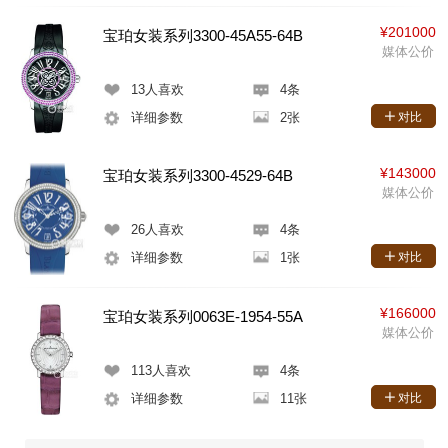
¥201000
宝珀女装系列3300-45A55-64B
媒体公价
13
人喜欢
4条
详细参数
2张
对比
¥143000
宝珀女装系列3300-4529-64B
媒体公价
26
人喜欢
4条
详细参数
1张
对比
¥166000
宝珀女装系列0063E-1954-55A
媒体公价
113
人喜欢
4条
详细参数
11张
对比