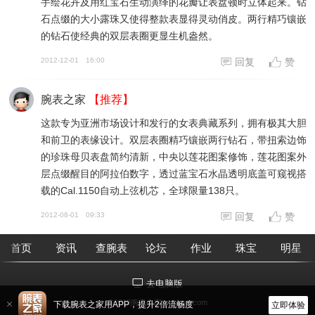
手绘花卉及用红宝石生动演绎的花瓣让表盘顿时立体起来。钻
石点缀的大小露珠又使得整款表显得灵动俏皮。两行精巧镶嵌
的钻石使经典的双层表圈更显生机盎然。
2012-12-01
16:00
回复
赞
腕表之家
【推荐】
这款专为亚洲市场设计和发行的女表典藏系列，拥有极其大胆
和前卫的表缘设计。双层表圈精巧镶嵌两行钻石，带扭索边饰
的珍珠母贝表盘简约清新，中央以莲花图案修饰，莲花图案外
层点缀醒目的阿拉伯数字，透过蓝宝石水晶透明底盖可窥视搭
载的Cal.1150自动上弦机芯，全球限量138只。
2012-08-01
09:33
回复
赞
首页
资讯
查腕表
论坛
作业
珠宝
明星
去电脑版
©2018腕表之家 m.xbiao.com
下载腕表之家用APP，提升2倍流畅度
立即体验