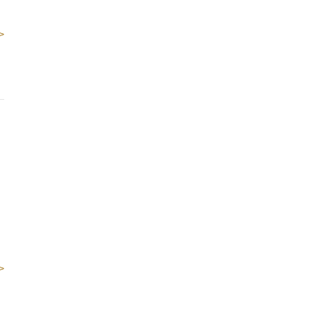
>
。
>