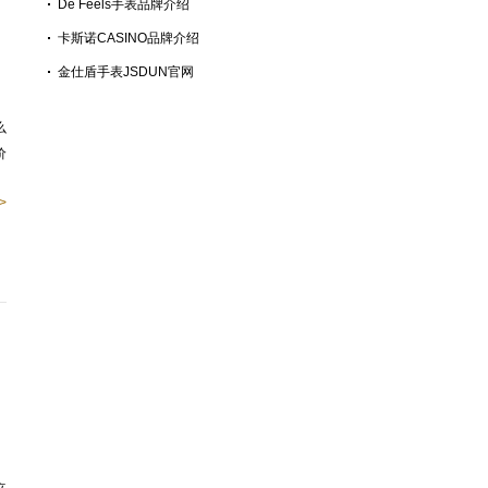
De Feels手表品牌介绍
卡斯诺CASINO品牌介绍
金仕盾手表JSDUN官网
么
价
>