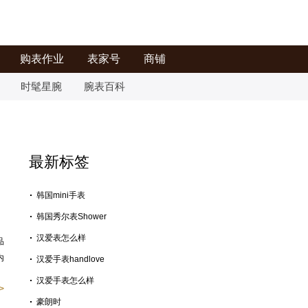
购表作业
表家号
商铺
时髦星腕
腕表百科
最新标签
韩国mini手表
韩国秀尔表Shower
汉爱表怎么样
品
内
汉爱手表handlove
汉爱手表怎么样
>
豪朗时