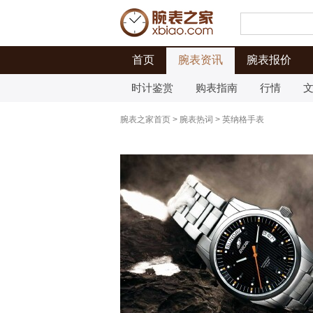
首页
腕表资讯
腕表报价
时计鉴赏
购表指南
行情
腕表之家首页
>
腕表热词
>
英纳格手表