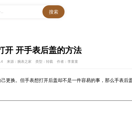
..
打开 开手表后盖的方法
14
来源：腕表之家
类型：转载
作者：李童童
自己更换。但
手表
想打开后盖却不是一件容易的事，那么手
表
后