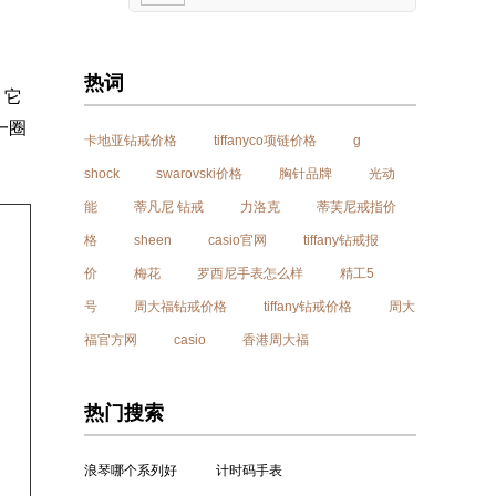
热词
，它
一圈
卡地亚钻戒价格
tiffanyco项链价格
g
shock
swarovski价格
胸针品牌
光动
能
蒂凡尼 钻戒
力洛克
蒂芙尼戒指价
格
sheen
casio官网
tiffany钻戒报
价
梅花
罗西尼手表怎么样
精工5
号
周大福钻戒价格
tiffany钻戒价格
周大
福官方网
casio
香港周大福
热门搜索
浪琴哪个系列好
计时码手表