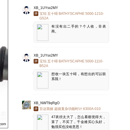
XB_1UYsx2MY
宝珀 五十噚 BATHYSCAPHE 5000-1210-
G52A
有没有出二手的？个人收，非表
商。
XB_1UYsx2MY
宝珀 五十噚 BATHYSCAPHE 5000-1110-
B52A
想收一块五十噚，有想出的可以联
系我！
XB_NWT9qRgO
百达翡丽 超级复杂功能时计 6300A-010
47表径太大了，怎么看都觉得大，
算了，不买了，千金难买心头好，
勉强买也没啥意思！