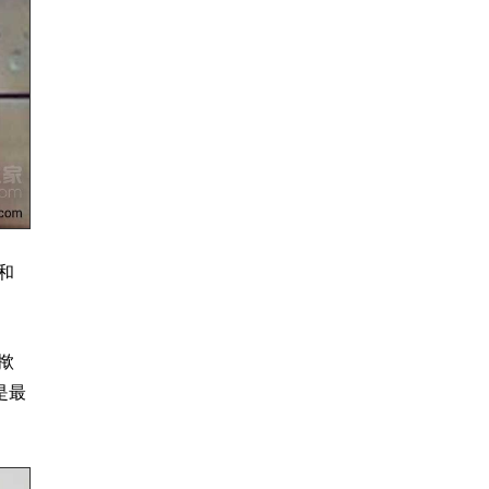
和
揿
是最