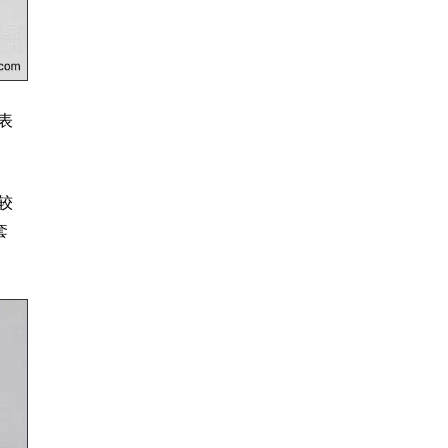
表
较
套