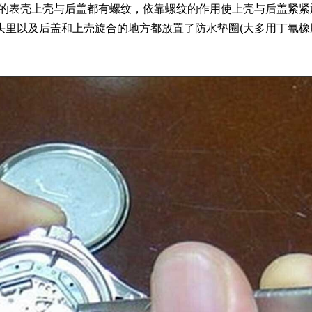
的表壳上壳与后盖都有螺纹，依靠螺纹的作用使上壳与后盖紧紧
头里以及后盖和上壳旋合的地方都放置了防水垫圈(大多用丁氰橡