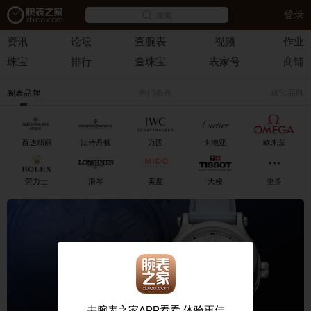
登录
搜索
资讯
论坛
查腕表
视频
作业
珠宝
排行
查珠宝
表家号
商铺
腕表品牌
热门条件
珠宝品牌
百达翡丽
江诗丹顿
万国
卡地亚
欧米茄
劳力士
浪琴
美度
天梭
更多
去腕表之家APP看看 体验更佳