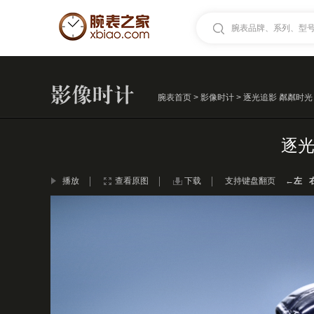
腕表品牌、系列、型号.
腕表首页
>
影像时计
> 逐光追影 粼粼时
逐光
播放
查看原图
下载
支持键盘翻页
←左