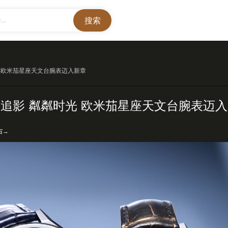
..
光 欧米茄星座天文台腕表迈入新章
追影 粼粼时光 欧米茄星座天文台腕表迈
右→