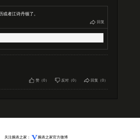
年历或者江诗丹顿了。
回复
赞（0）
反对（0）
回复（0）
关注腕表之家：
腕表之家官方微博