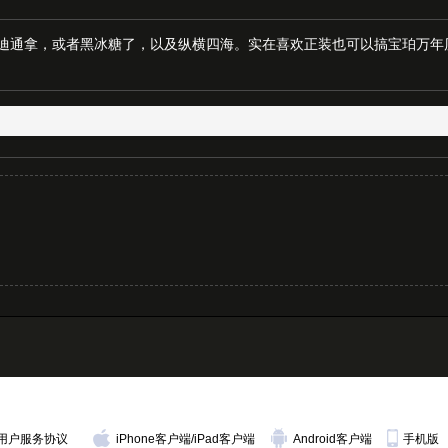
可以搞迪通拿，或者黑冰糖了，以及纵横四海。实在喜欢正装也可以搞宝珀万
用户服务协议
iPhone客户端
/
iPad客户端
Android客户端
手机版