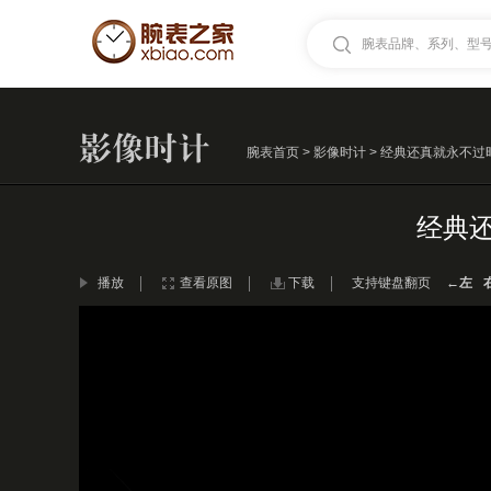
腕表品牌、系列、型号.
腕表首页
>
影像时计
> 经典还真就永不过时！
经典还
播放
查看原图
下载
支持键盘翻页
←左