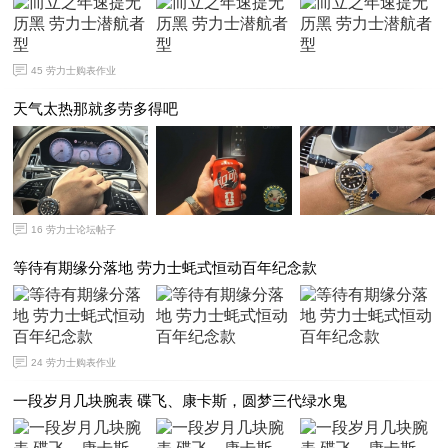
45
劳力士购表作业
天气太热那就多劳多得吧
16
劳力士论坛帖子
等待有期缘分落地 劳力士蚝式恒动百年纪念款
24
劳力士购表作业
一段岁月几块腕表 碟飞、康卡斯，圆梦三代绿水鬼