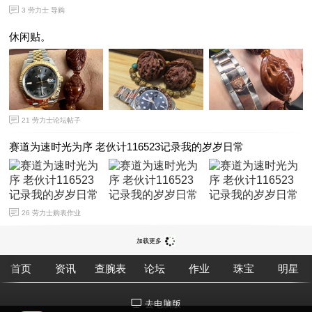
3
劳力士 导购
休闲贴。
21
劳力士论坛帖子
赛道为速时光为序 老伙计116523记录我的岁岁日常
26
劳力士购表作业
加载更多
首页
资讯
查腕表
论坛
作业
珠宝
明星
去电脑版