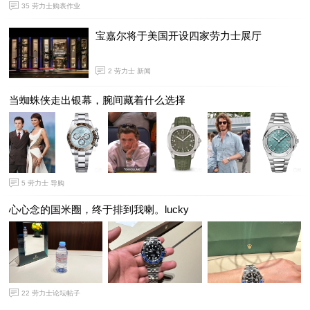
35
劳力士购表作业
宝嘉尔将于美国开设四家劳力士展厅
2
劳力士 新闻
当蜘蛛侠走出银幕，腕间藏着什么选择
5
劳力士 导购
心心念的国米圈，终于排到我喇。lucky
22
劳力士论坛帖子