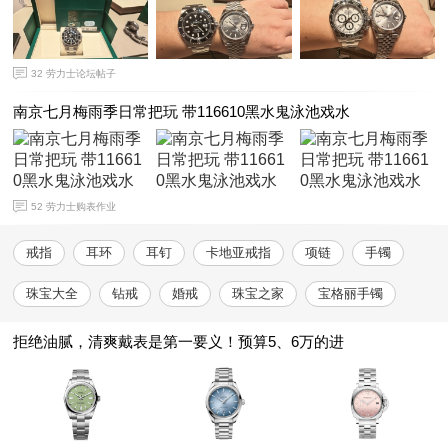
32
劳力士论坛帖子
南京七月梅雨季日常把玩 带116610黑水鬼泳池戏水
52
劳力士购表作业
戒指
耳环
耳钉
卡地亚戒指
项链
手镯
珠宝大全
钻戒
婚戒
珠宝之家
宝格丽手镯
拒绝油腻，清爽戴表是第一要义！预算5、6万的进