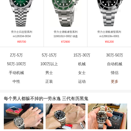
劳力士日志型系列
劳力士潜航者型系列
劳力士潜航者型系列
m126334-0034
116610LV-0002 绿盘
m126610ln-0001
¥95700
¥72900
¥91200
2万-5万
5万-15万
15万-30万
30万-50万
50万-100万
100万以上
机械
自动机械
手动机械
男士
女士
情侣
中性
正装
运动
更多
每个男人都躲不掉的一劳永逸 三代有历黑鬼
劳力士宇宙计型迪通拿系列
劳力士星期日历型系列
劳力士日志型系列
m126500LN-0001
m228238-0004
m126333-0024
¥135500
¥443800
¥142700