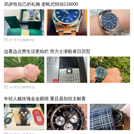
35岁给自己的礼物 老蚝式恒动116000
27
劳力士购表作业
边看边点赞生活更灿烂 劳力士潜航者日历型
54
劳力士购表作业
年轻人戴玫瑰金金眼睛 重且易划但太耐看