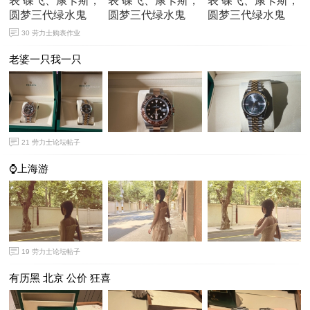
30
劳力士购表作业
老婆一只我一只
21
劳力士论坛帖子
⌚️上海游
19
劳力士论坛帖子
有历黑 北京 公价 狂喜