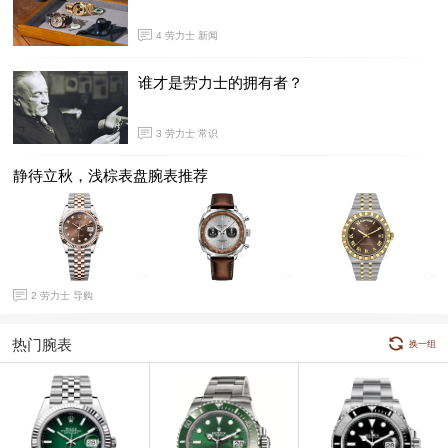
4
劳力士 新闻
谁才是劳力士的拥有者？
3
劳力士 常识
静待立秋，浅棕表盘腕表推荐
2
劳力士 导购
热门腕表
换一组