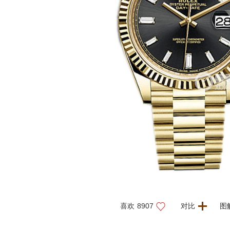
喜欢
8907
对比
图