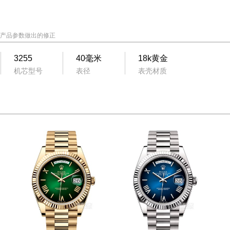
产品参数做出的修正
3255
40毫米
18k黄金
机芯型号
表径
表壳材质