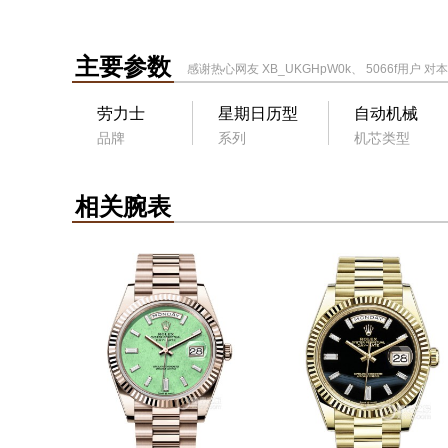
主要参数
感谢热心网友
XB_UKGHpW0k
、
5066f用户
对本
劳力士
星期日历型
自动机械
品牌
系列
机芯类型
相关腕表