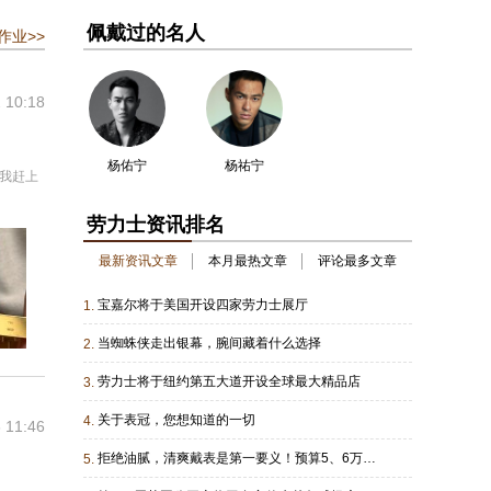
佩戴过的名人
作业>>
 10:18
杨佑宁
杨祐宁
让我赶上
劳力士资讯排名
最新资讯文章
本月最热文章
评论最多文章
宝嘉尔将于美国开设四家劳力士展厅
1.
当蜘蛛侠走出银幕，腕间藏着什么选择
2.
劳力士将于纽约第五大道开设全球最大精品店
3.
关于表冠，您想知道的一切
4.
 11:46
拒绝油腻，清爽戴表是第一要义！预算5、6万的进
5.