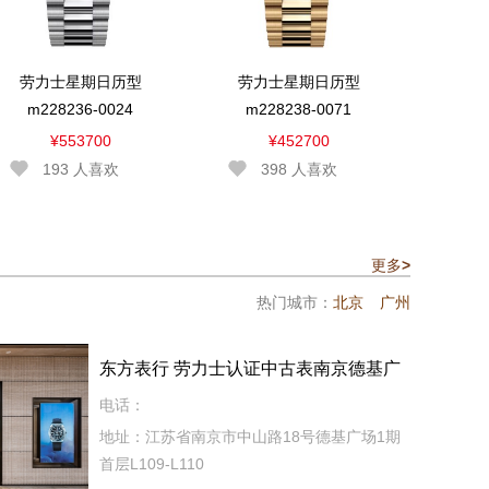
劳力士星期日历型
劳力士星期日历型
m228236-0024
m228238-0071
¥553700
¥452700
193
人喜欢
398
人喜欢
更多
>
热门城市：
北京
广州
东方表行 劳力士认证中古表南京德基广
场
电话：
地址：江苏省南京市中山路18号德基广场1期
首层L109-L110