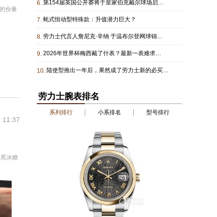
第154届英国公开赛将于皇家伯克戴尔球场启幕把握时机方能精准致胜
6.
D的份量
蚝式恒动型特殊款：升值潜力巨大？
7.
劳力士代言人詹尼克·辛纳 于温布尔登网球锦标赛成功卫冕
8.
2026年世界杯梅西戴了什表？最新一表难求劳，他真是够潮的！
9.
陆使型推出一年后，果然成了劳力士新的必买经典款
10.
劳力士腕表排名
系列排行
小系排名
型号排行
 11:37
手黑冰糖