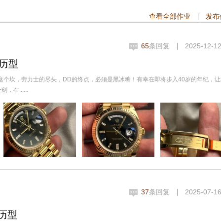
查看全部作业
发布
65
条回复
2025-12-12
日历型
去这个坎，劳力士的尽头，DD的终点，必须是黑冰糖！有幸在即将步入40岁的年纪，
......
37
条回复
2025-07-16
历型