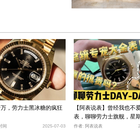
十万，劳力士黑冰糖的疯狂
【阿表说表】曾经我也不
表，聊聊劳力士旗舰，星
时间
2025-07-03
作者: 阿表说表