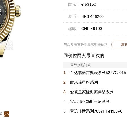
欧元：
€ 53150
港币：
HK$ 446200
瑞郎：
CHF 49100
与众多表友分享真实购表价格
发
同价位网友最喜欢的
同级别热门款
1
百达翡丽古典表系列5227G-015
2
欧米茄星座系列
140.50.39.21.99.001
3
爱彼皇家橡树离岸型系列
26420CD.OO.A029VE.01
4
宝玑那不勒斯王后系列
9935BH/5W/964 D0
5
宝玑传世系列7037PT/N9/5V6
解