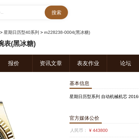
..
>
星期日历型40系列
>
m228238-0004(黑冰糖)
腕表(黑冰糖)
报价
资讯文章
表友作业
论坛
基本信息
星期日历型系列 自动机械机芯 2016
官方媒体公价
人民币：
¥ 443800