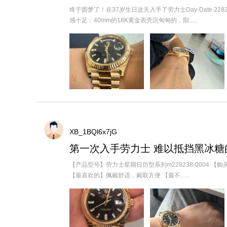
终于圆梦了！在37岁生日这天入手了劳力士Day-Date 2
感十足：40mm的18K黄金表壳沉甸甸的，阳......
XB_1BQl6x7jG
第一次入手劳力士 难以抵挡黑冰糖
【产品型号】劳力士星期日历型系列m228238-0004 【购
【最喜欢的】佩戴舒适，戴取方便 【最不......