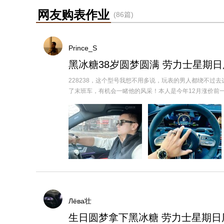
网友购表作业
(86篇)
Prince_S
黑冰糖38岁圆梦圆满 劳力士星期
228238，这个型号我想不用多说，玩表的男人都绕不过
了末班车，有机会一睹他的风采！本人是今年12月涨价前一刻，在
Лёва壮
生日圆梦拿下黑冰糖 劳力士星期日