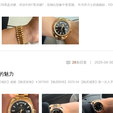
28238黑盘冰糖，传说中的\"黑冰糖\"，实物比想象中更震撼。 作为劳力士的旗舰款，D
28
条回复
2025-04-30
的魅力
买地区】成都 【购买价格】￥397000 【购买时间】2025-04 【购买感受】第一次入