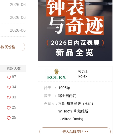
2026-06
2026-06
2026-06
布购买价格
喜欢人数
劳力士
Rolex
97
34
始于 ：
1905年
源于 ：
瑞士日内瓦
33
创始人：
汉斯·威斯多夫（Hans
25
Wilsdof）和戴维斯
25
（Alfred Davis）
进入品牌专区>>