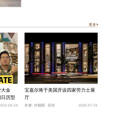
更多
>
爱大金
宝嘉尔将于美国开设四家劳力士展
期日历型
厅
2022-04-24
作者: 许朝阳
新闻
2026-07-31