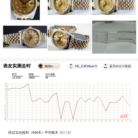
表友实测走时
她他is……
XB_EJEWqaL5
蓝天白云小皇冠
机芯
摆频
动力储备
cal.3135
28800
48
经过
31
次校对（
844
天）平均每天
慢
0.1
秒