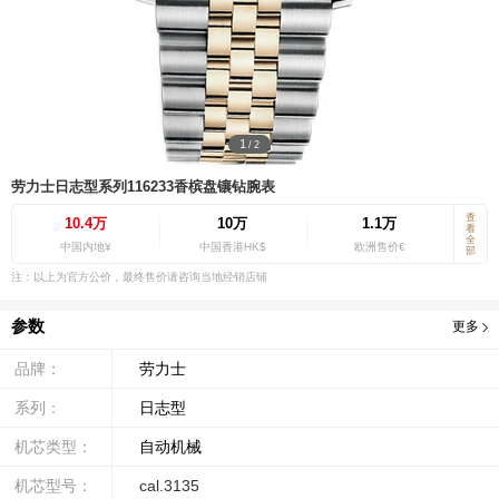
1
/
2
劳力士日志型系列116233香槟盘镶钻腕表
查
10.4万
10万
1.1万
看
全
中国内地¥
中国香港HK$
欧洲售价€
部
注：以上为官方公价，最终售价请咨询当地经销店铺
参数
更多
品牌：
劳力士
系列：
日志型
机芯类型：
自动机械
机芯型号：
cal.3135