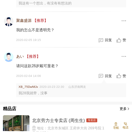
我这有一个想出，有没有有想法的
聚鑫盛源
【推荐】
我的怎么不是透明壳？
回复
赞
2020-02-05 19:15
あい
【推荐】
请问这款28岁戴可显老？
回复
赞
2020-02-04 14:06
山东济南网友
XB_75DwNfJx
2020-10-23 22:30
我28我就带，没事
精品店
更多
北京劳力士专卖店 (周生生)‬
专卖店
电话
地址：北京市东城区 王府井大街 269号院 1
导航