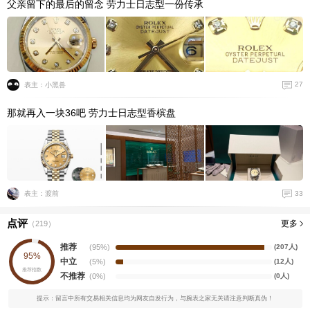
父亲留下的最后的留念 劳力士日志型一份传承
27
表主：小黑兽
那就再入一块36吧 劳力士日志型香槟盘
33
表主：渡前
点评
更多
（
219
）
推荐
(95%)
(207人)
95%
中立
(5%)
(12人)
推荐指数
不推荐
(0%)
(0人)
提示：留言中所有交易相关信息均为网友自发行为，与腕表之家无关请注意判断真伪！