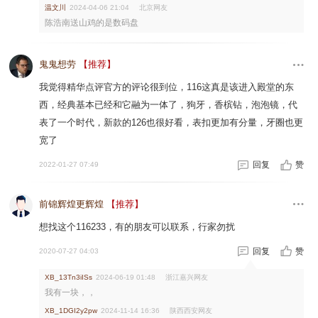
温文川
北京网友
2024-04-06 21:04
陈浩南送山鸡的是数码盘
鬼鬼想劳
【推荐】
我觉得精华点评官方的评论很到位，116这真是该进入殿堂的东
西，经典基本已经和它融为一体了，狗牙，香槟钻，泡泡镜，代
表了一个时代，新款的126也很好看，表扣更加有分量，牙圈也更
宽了
回复
赞
2022-01-27 07:49
前锦辉煌更辉煌
【推荐】
想找这个116233，有的朋友可以联系，行家勿扰
回复
赞
2020-07-27 04:03
浙江嘉兴网友
XB_13Tn3iISs
2024-06-19 01:48
我有一块，，
陕西西安网友
XB_1DGI2y2pw
2024-11-14 16:36