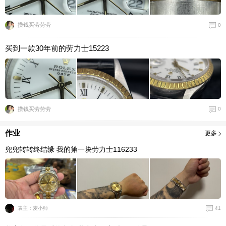
攒钱买劳劳劳
0
买到一款30年前的劳力士15223
攒钱买劳劳劳
0
作业
更多
兜兜转转终结缘 我的第一块劳力士116233
41
表主：麦小师