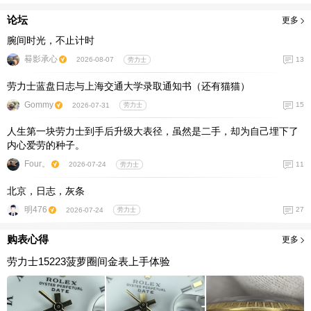
论坛
更多
腕间时光，不止计时
晷影承心
13
2026-08-07
劳力士
劳力士蓝盘日志与上海交通大学录取通知书（还有猫猫）
Gommy
15
2026-07-31
劳力士
人生第一块劳力士到手后升级大表径，虽然是二手，却为自己埋下了
内心爱劳的种子。
Four。
11
2026-07-24
劳力士
北京，日志，灰条
明476
27
2026-07-24
劳力士
购表心得
更多
劳力士15223菠萝圈间金表上手体验