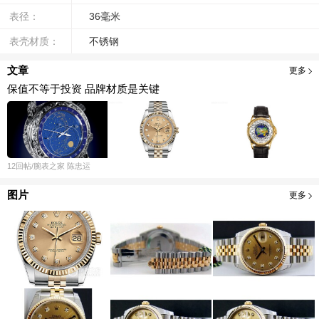
表径：
36毫米
表壳材质：
不锈钢
文章
更多
保值不等于投资 品牌材质是关键
12
回帖
/腕表之家
陈忠运
图片
更多