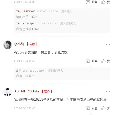
回复
赞
2024-11-14 16:33
湖南网友
XB_1IEIF0KWC
2025-05-11 23:06
请问出手了吗？
湖南娄底网友
XB_1KP3h5jNl
2025-08-02 13:04
我也想找块116233
李小龍
【推荐】
有没有表友出的，要全套，表贩勿扰
回复
赞
2024-09-24 11:58
㒴夵
福建厦门网友
2024-11-20 23:59
我有一块要出
XB_14PROOnTe
【推荐】
我现在有一块16233是这款的前辈，当年陈浩南送山鸡的就这块
回复
赞
2024-02-02 11:46