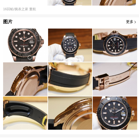
16
回帖
/腕表之家
董航
图片
更多