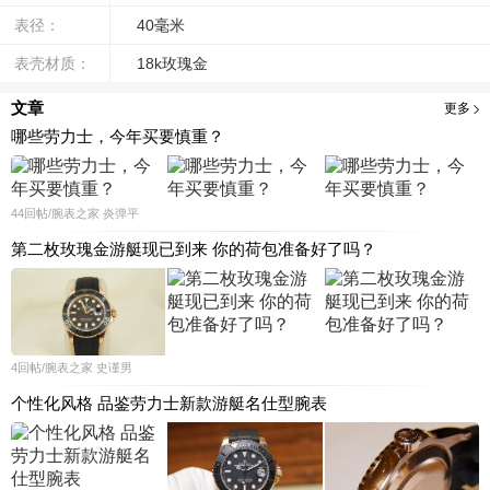
表径：
40毫米
表壳材质：
18k玫瑰金
文章
更多
哪些劳力士，今年买要慎重？
44
回帖
/腕表之家
炎弹平
第二枚玫瑰金游艇现已到来 你的荷包准备好了吗？
4
回帖
/腕表之家
史谨男
个性化风格 品鉴劳力士新款游艇名仕型腕表