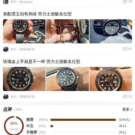
18
表主：flyingspur
表配璞玉别有风味 劳力士游艇名仕型
55
表主：原味的柠乐
玫瑰金上手就是不一样 劳力士游艇名仕型
30
表主：原味的柠乐
点评
更多
（
150
）
推荐
(96%)
(144人)
96%
中立
(4%)
(6人)
推荐指数
不推荐
(0%)
(0人)