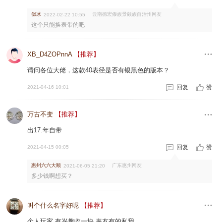
似冰
云南德宏傣族景颇族自治州网友
2022-02-22 10:55
这个只能换表带的吧
XB_D4ZOPnnA
【推荐】
请问各位大佬，这款40表径是否有银黑色的版本？
回复
赞
2021-04-16 10:01
万古不变
【推荐】
出17.年自带
回复
赞
2021-04-15 00:05
惠州六六大顺
广东惠州网友
2021-06-05 21:20
多少钱啊想买？
叫个什么名字好呢
【推荐】
个人玩家 有兴趣收一块 表友有的私我。