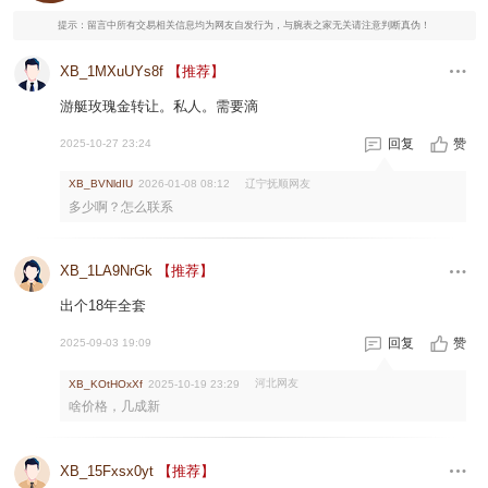
提示：留言中所有交易相关信息均为网友自发行为，与腕表之家无关请注意判断真伪！
XB_1MXuUYs8f
【推荐】
游艇玫瑰金转让。私人。需要滴
回复
赞
2025-10-27 23:24
辽宁抚顺网友
XB_BVNldIU
2026-01-08 08:12
多少啊？怎么联系
XB_1LA9NrGk
【推荐】
出个18年全套
回复
赞
2025-09-03 19:09
河北网友
XB_KOtHOxXf
2025-10-19 23:29
啥价格，几成新
XB_15Fxsx0yt
【推荐】