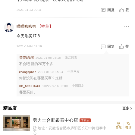
回复
赞
2021-04-13 00:11
嘿嘿哈哈害
【推荐】
今天刚买17.8
回复
赞
2021-01-04 02:19
嘿嘿哈哈害
浙江网友
2021-01-05 03:15
不会吧 新的20万个多
中国网友
zhangzpbee
2021-01-08 15:04
你都没问在哪里买啊？扛精
中国网友
XB_M5SFXuUL
2022-09-16 03:09
哪里买的。
精品店
更多
劳力士合肥银泰中心店
专卖店
电话
地址：安徽省合肥市庐阳区长江中路银泰中
导航
心