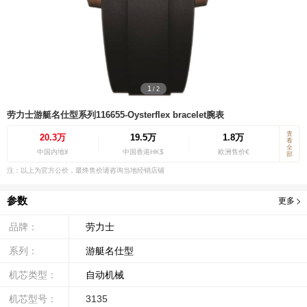
1
/
2
劳力士游艇名仕型系列116655-Oysterflex bracelet腕表
查
20.3万
19.5万
1.8万
看
全
中国内地¥
中国香港HK$
欧洲售价€
部
注：以上为官方公价，最终售价请咨询当地经销店铺
参数
更多
品牌：
劳力士
系列：
游艇名仕型
机芯类型：
自动机械
机芯型号：
3135