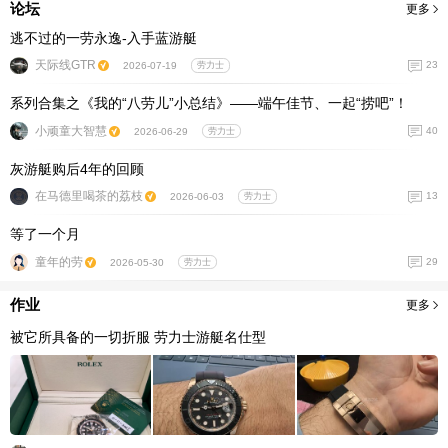
论坛
更多
逃不过的一劳永逸-入手蓝游艇
天际线GTR
23
2026-07-19
劳力士
系列合集之《我的“八劳儿”小总结》——端午佳节、一起“捞吧”！
小顽童大智慧
40
2026-06-29
劳力士
灰游艇购后4年的回顾
在马德里喝茶的荔枝
13
2026-06-03
劳力士
等了一个月
童年的劳
29
2026-05-30
劳力士
作业
更多
被它所具备的一切折服 劳力士游艇名仕型