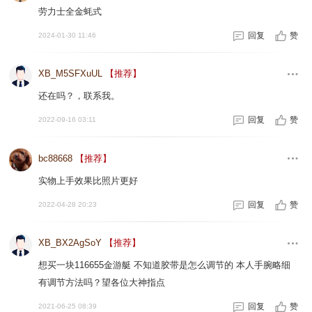
劳力士全金蚝式
回复
赞
2024-01-30 11:46
XB_M5SFXuUL
【推荐】
还在吗？，联系我。
回复
赞
2022-09-16 03:11
bc88668
【推荐】
实物上手效果比照片更好
回复
赞
2022-04-28 20:23
XB_BX2AgSoY
【推荐】
想买一块116655金游艇 不知道胶带是怎么调节的 本人手腕略细
有调节方法吗？望各位大神指点
回复
赞
2021-06-25 08:39