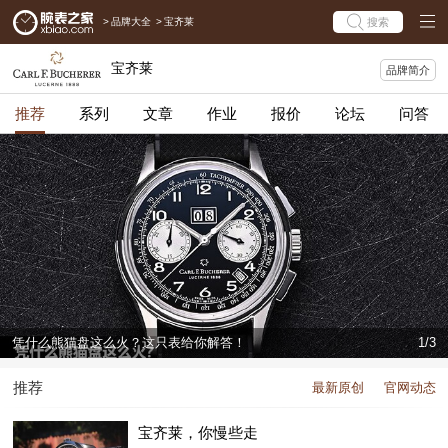
>
品牌大全
>
宝齐莱
搜索
宝齐莱
品牌简介
推荐
系列
文章
作业
报价
论坛
问答
凭什么熊猫盘这么火？这只表给你解答！
1/3
全球100家分店，这个“百年老字号”值得被国人看见！
2/3
推荐
最新原创
官网动态
公价7万多，这只表让你读懂宝齐莱！
3/3
宝齐莱，你慢些走