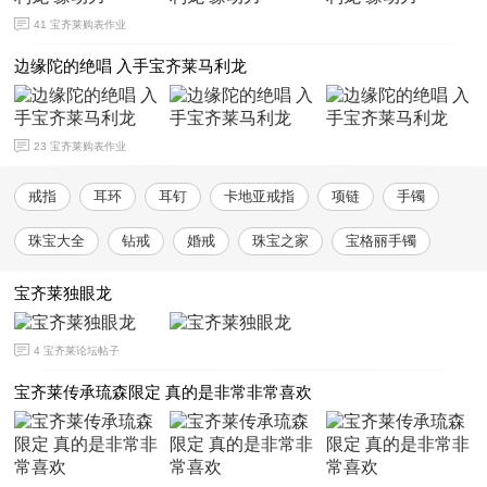
41
宝齐莱购表作业
边缘陀的绝唱 入手宝齐莱马利龙
23
宝齐莱购表作业
戒指
耳环
耳钉
卡地亚戒指
项链
手镯
珠宝大全
钻戒
婚戒
珠宝之家
宝格丽手镯
宝齐莱独眼龙
4
宝齐莱论坛帖子
宝齐莱传承琉森限定 真的是非常非常喜欢