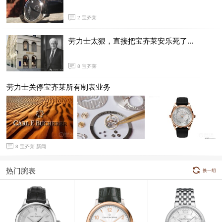
2
宝齐莱
劳力士太狠，直接把宝齐莱安乐死了...
8
宝齐莱
劳力士关停宝齐莱所有制表业务
8
宝齐莱 新闻
热门腕表
换一组