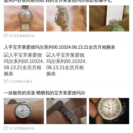
趁风声抄底转眼绝唱 我的宝齐莱爱德玛尔钻款收藏手记
26
宝齐莱购表作业
入手宝齐莱爱德玛尔系列00.10324.08.13.21全历月相腕表
6
宝齐莱论坛帖子
一抹极简的浪漫 晒晒我的宝齐莱爱德玛尔
21
宝齐莱购表作业