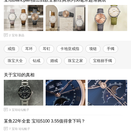
2
宝珀 新品
戒指
耳环
耳钉
卡地亚戒指
项链
手镯
珠宝大全
钻戒
婚戒
珠宝之家
宝格丽手镯
关于宝珀的真相
3
宝珀论坛帖子
某鱼22年全套 宝珀5100 3.55值得拿下吗？
7
宝珀 论坛帖子