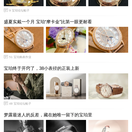
9
宝珀论坛帖子
盛夏实戴一个月 宝珀“摩卡金”比第一眼更耐看
51
宝珀购表作业
宝珀终于开窍了，38小表径的正装上新
48
宝珀论坛帖子
梦露最迷人的反差，藏在她唯一留下的宝珀里