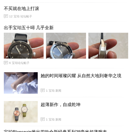
不买就在地上打滚
12
宝珀 论坛帖子
出手宝珀五十噚 几乎全新
6
宝珀论坛帖子
她的时间璀璨闪耀 从自然大地到奢华之境
1
宝珀 新闻
超薄新作，自成乾坤
1
宝珀 新闻
宝珀Blancpain推出四款全新经典系列38毫米超薄腕表