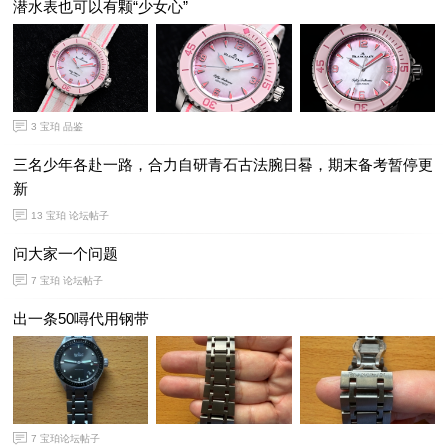
潜水表也可以有颗“少女心”
3
宝珀 品鉴
三名少年各赴一路，合力自研青石古法腕日晷，期末备考暂停更
新
13
宝珀 论坛帖子
问大家一个问题
7
宝珀 论坛帖子
出一条50噚代用钢带
7
宝珀论坛帖子