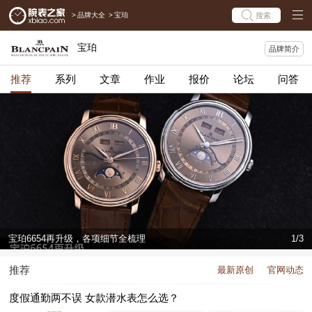
>
品牌大全
>
宝珀
搜索
宝珀
品牌简介
推荐
系列
文章
作业
报价
论坛
问答
宝珀6654再升级，各项细节全梳理
1/3
推荐
最新原创
官网动态
度假通勤两不误 女款潜水表怎么选？