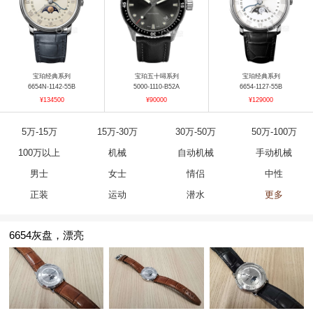
宝珀经典系列
宝珀五十噚系列
宝珀经典系列
6654N-1142-55B
5000-1110-B52A
6654-1127-55B
¥134500
¥90000
¥129000
5万-15万
15万-30万
30万-50万
50万-100万
100万以上
机械
自动机械
手动机械
男士
女士
情侣
中性
正装
运动
潜水
更多
6654灰盘，漂亮
宝珀五十噚系列
宝珀经典系列
宝珀五十噚系列
5000A-0640-O52A
6654N-3642-55B
5200-0153-B52A（极光绿）
¥114500
¥254500
¥147500