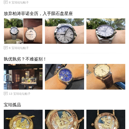
8
宝珀论坛帖子
放弃柏涛菲诺全历，入手陨石盘星座
6
宝珀论坛帖子
孰优孰劣？不难鉴别！
13
宝珀论坛帖子
宝珀孤品