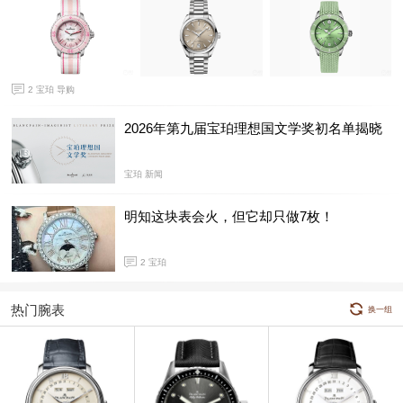
2
宝珀 导购
2026年第九届宝珀理想国文学奖初名单揭晓
宝珀 新闻
明知这块表会火，但它却只做7枚！
2
宝珀
热门腕表
换一组