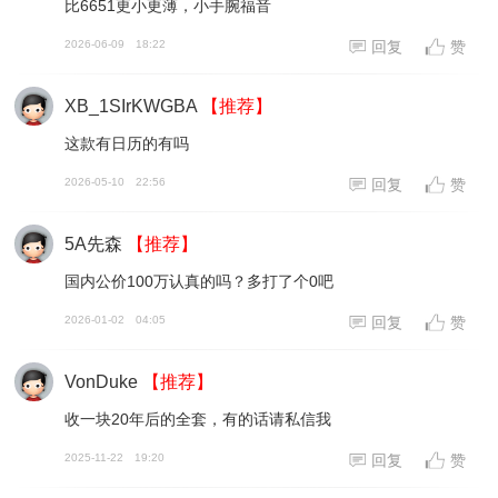
比6651更小更薄，小手腕福音
2026-06-09
18:22
回复
赞
XB_1SIrKWGBA
【推荐】
这款有日历的有吗
2026-05-10
22:56
回复
赞
5A先森
【推荐】
国内公价100万认真的吗？多打了个0吧
2026-01-02
04:05
回复
赞
VonDuke
【推荐】
收一块20年后的全套，有的话请私信我
2025-11-22
19:20
回复
赞