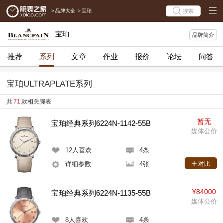
>
品牌大全
>
宝珀
搜索
宝珀
品牌简介
推荐
系列
文章
作业
报价
论坛
问答
宝珀ULTRAPLATE系列
共
71
款相关腕表
暂无
宝珀经典系列6224N-1142-55B
媒体公价
12
人喜欢
4条
详细参数
4张
对比
¥84000
宝珀经典系列6224N-1135-55B
媒体公价
8
人喜欢
4条