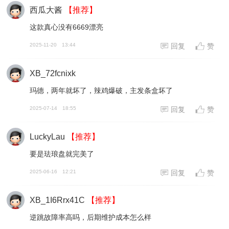
西瓜大酱
【推荐】
这款真心没有6669漂亮
2025-11-20
13:44
回复
赞
XB_72fcnixk
玛德，两年就坏了，辣鸡爆破，主发条盒坏了
2025-07-14
18:55
回复
赞
LuckyLau
【推荐】
要是珐琅盘就完美了
2025-06-16
12:21
回复
赞
XB_1I6Rrx41C
【推荐】
逆跳故障率高吗，后期维护成本怎么样