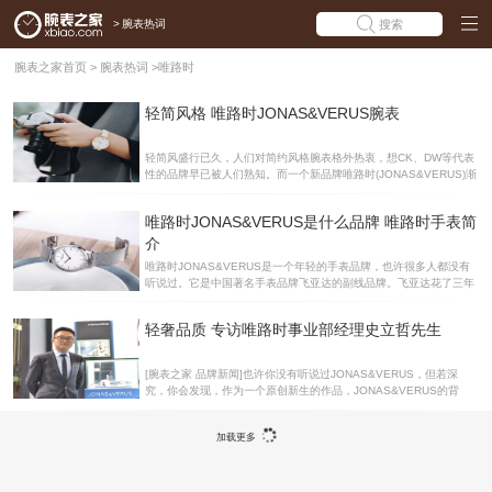
>
腕表热词
搜索
腕表之家首页
>
腕表热词
>
唯路时
轻简风格 唯路时JONAS&VERUS腕表
轻简风盛行已久，人们对简约风格腕表格外热衷，想CK、DW等代表
性的品牌早已被人们熟知。而一个新品牌唯路时(JONAS&VERUS)渐
渐进入人们的视线，成为新的时尚宠儿。 JONAS&VERUS是飞亚达
集团旗下时装表品牌。飞亚达作为专业腕表品牌，自创立至今30余
唯路时JONAS&VERUS是什么品牌 唯路时手表简
年，凝聚着艺术的审美价值、舒适的佩戴感受的同时，更承载着与佩
戴着相呼应的内蕴精神。JONAS&VERUS由一支年轻的设计队伍，
介
在涉足世界的艺术寻访中，与不同国家的艺术家进行了无数次的灵感
唯路时JONAS&VERUS是一个年轻的手表品牌，也许很多人都没有
碰撞。他们发现，让人惊艳的艺术品有时并不昂贵。剥离浮夸的价
听说过。它是中国著名手表品牌飞亚达的副线品牌。飞亚达花了三年
格，让更多人感受设计之美，成为他们的愿景，也是JONAS&VER
时间，与国际上充满创意的独立设计师寻找设计与灵感。尝试将自由
的创作与新审美融合，最终成立了JONAS&VERUS品牌。下面腕表
轻奢品质 专访唯路时事业部经理史立哲先生
之家就来为大家介绍唯路时JONAS&VERUS手表吧。品牌简介 有着
多年历史与荣耀的航天表品牌，给人的印象是国际、经典、正统，而
面对正在改写时代的80末、90后，如何贴近他们的生活，如何设计出
[腕表之家 品牌新闻]也许你没有听说过JONAS&VERUS，但若深
年轻人热爱的腕表，如何带给年轻人更好的感受，是飞亚达一直在思
究，你会发现，作为一个原创新生的作品，JONAS&VERUS的背
考的问题。为此，飞亚达花了三年时间，遍访全球，与国际上充满创
后，正是世界三大航天表品牌之一——飞亚达。在今年第26届深圳钟
意的独立设计
表展中，唯路时携带全新腕表，以提倡轻奢的姿态亮相，表展期间腕
加载更多
表之家专访唯路时事业部经理史立哲先生，下面是专访内容：腕表之
家：唯路时主张挑战传统，那么唯路时对于轻奢有什么独特的理解？
史总：传统轻奢是区别于奢侈与快时尚之间，与奢侈的区别是设计不
会那么前卫，与快时尚相比品质感会更好。即使是轻奢，但价格依然