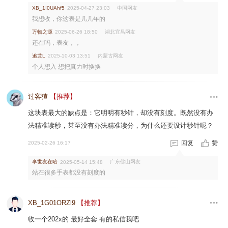
中国网友
XB_1I0UAhf5
2025-04-27 23:03
我想收，你这表是几几年的
万物之源
湖北宜昌网友
2025-06-26 18:50
还在吗，表友，，
追龙L
内蒙古网友
2025-10-03 13:51
个人想入 想把真力时换换
过客猹
【推荐】
这块表最大的缺点是：它明明有秒针，却没有刻度。既然没有办
法精准读秒，甚至没有办法精准读分，为什么还要设计秒针呢？
回复
赞
2025-02-26 16:17
李世友在哈
广东佛山网友
2025-05-14 15:48
站在很多手表都没有刻度的
XB_1G01ORZl9
【推荐】
收一个202x的 最好全套 有的私信我吧