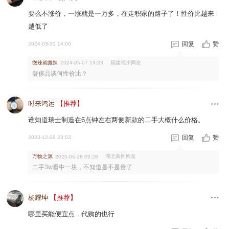
要么不涨价，一涨就是一万多，在走积家的路子了！性价比越来
越低了
回复
赞
2024-03-31 14:00
微辣就微辣
福建福州网友
2024-05-07 19:23
奢侈品谈何性价比？
时来鸿运
【推荐】
谁知道瑞士制造在6点钟左右两侧新款的二手大概什么价格。
回复
赞
2023-12-09 23:03
万物之源
湖北黄冈网友
2025-06-28 09:28
二手3w看中一块，不知道是不是贵了
杨耀坤
【推荐】
哪里买能便宜点，代购的也行