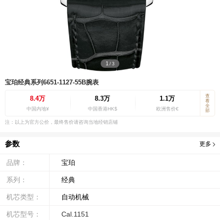
1
/
3
宝珀经典系列6651-1127-55B腕表
查
8.4万
8.3万
1.1万
看
全
中国内地¥
中国香港HK$
欧洲售价€
部
注：以上为官方公价，最终售价请咨询当地经销店铺
参数
更多
品牌：
宝珀
系列：
经典
机芯类型：
自动机械
机芯型号：
Cal.1151