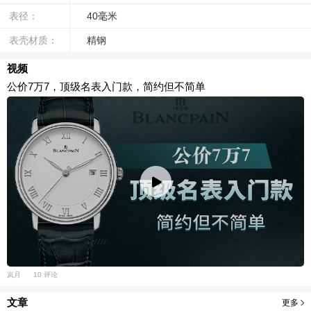
表径：
40毫米
表壳材质：
精钢
视频
公价7万7，顶级名表入门款，简约但不简单
岚月
10 评论
文章
更多