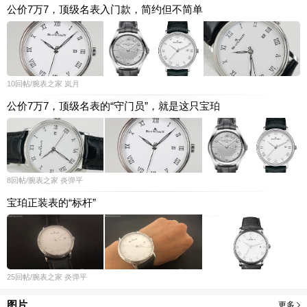
公价7万7，顶级名表入门款，简约但不简单
10
回帖
/腕表之家
岚月
公价7万7，顶级名表的“守门员”，就是这只宝珀
8
回帖
/腕表之家
炎弹平
宝珀正装表的“标杆”
25
回帖
/腕表之家
炎弹平
图片
更多