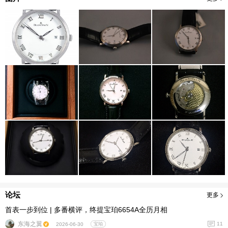
论坛
更多
首表一步到位 | 多番横评，终提宝珀6654A全历月相
东海之翼
11
2026-06-30
宝珀