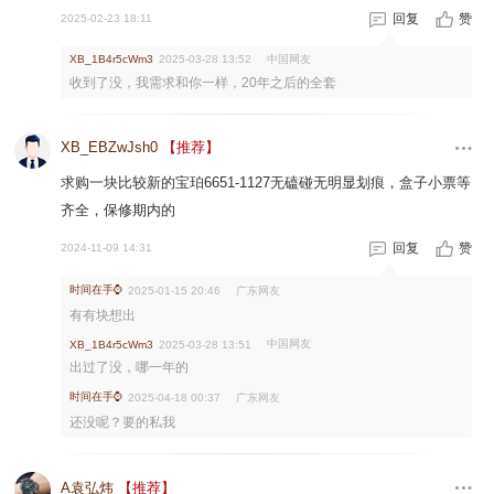
回复
赞
2025-02-23 18:11
中国网友
XB_1B4r5cWm3
2025-03-28 13:52
收到了没，我需求和你一样，20年之后的全套
XB_EBZwJsh0
【推荐】
求购一块比较新的宝珀6651-1127无磕碰无明显划痕，盒子小票等
齐全，保修期内的
回复
赞
2024-11-09 14:31
时间在手⌚
广东网友
2025-01-15 20:46
有有块想出
中国网友
XB_1B4r5cWm3
2025-03-28 13:51
出过了没，哪一年的
时间在手⌚
广东网友
2025-04-18 00:37
还没呢？要的私我
A袁弘炜
【推荐】