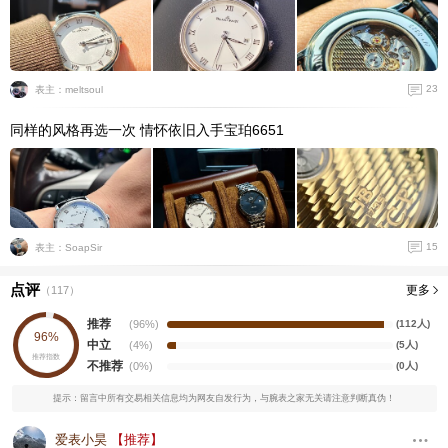
23
表主：meltsoul
同样的风格再选一次 情怀依旧入手宝珀6651
15
表主：SoapSir
点评
更多
（
117
）
推荐
(96%)
(112人)
96%
中立
(4%)
(5人)
推荐指数
不推荐
(0%)
(0人)
提示：留言中所有交易相关信息均为网友自发行为，与腕表之家无关请注意判断真伪！
爱表小昊
【推荐】