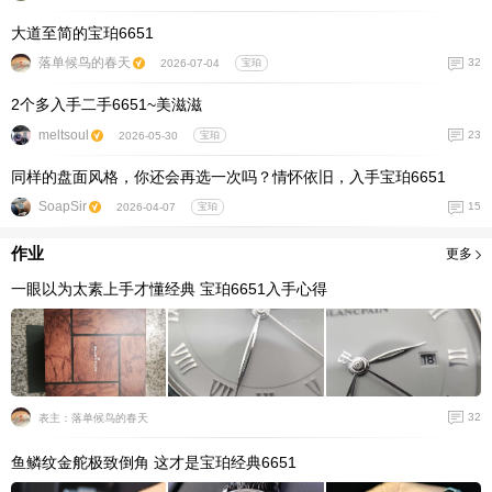
大道至简的宝珀6651
落单候鸟的春天
32
2026-07-04
宝珀
2个多入手二手6651~美滋滋
meltsoul
23
2026-05-30
宝珀
同样的盘面风格，你还会再选一次吗？情怀依旧，入手宝珀6651
SoapSir
15
2026-04-07
宝珀
作业
更多
一眼以为太素上手才懂经典 宝珀6651入手心得
32
表主：落单候鸟的春天
鱼鳞纹金舵极致倒角 这才是宝珀经典6651