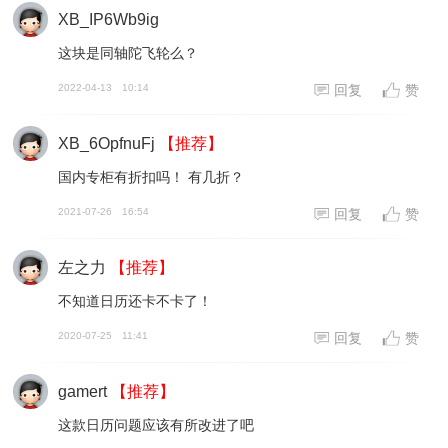
XB_IP6Wb9ig
这块是同轴陀飞轮么？
2022-04-13
10:14
回复
赞
XB_6OpfnuFj
【推荐】
国内专柜有折扣吗！ 有几折？
2021-07-26
16:54
回复
赞
左之力
【推荐】
不知道日历还卡不卡了！
2020-07-25
11:41
回复
赞
gamert
【推荐】
这款日历问题应该有所改进了吧