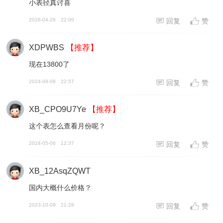
小表径真讨喜
2026-04-26
22:00
回复
赞
XDPWBS
【推荐】
现在13800了
2024-09-08
22:57
回复
赞
XB_CPO9U7Ye
【推荐】
这个表怎么查看月份呢？
2024-05-06
12:37
回复
赞
XB_12AsqZQWT
国内大概什么价格？
2023-10-09
21:28
回复
赞