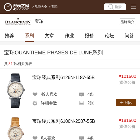
>
品牌大全
>
宝珀
搜索
宝珀
品牌简介
推荐
系列
文章
作业
报价
论坛
问答
宝珀QUANTIÈME PHASES DE LUNE系列
共
31
款相关腕表
¥101500
宝珀经典系列6126N-1187-55B
媒体公价
49
人喜欢
4条
详细参数
2张
对比
¥181500
宝珀经典系列6106N-2987-55B
媒体公价
6
人喜欢
4条