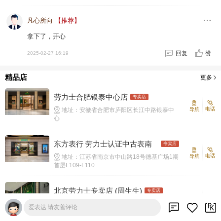
凡心所向
【推荐】
拿下了，开心
回复
赞
2025-02-27 16:19
精品店
更多
劳力士合肥银泰中心店
专卖店
电话
地址：安徽省合肥市庐阳区长江中路银泰中
导航
心
东方表行 劳力士认证中古表南
专卖店
京德基广场
电话
地址：江苏省南京市中山路18号德基广场1期
导航
首层L109-L110
北京劳力士专卖店 (周生生)‬
专卖店
电话
地址：北京市东城区 王府井大街 269号院 1
导航
爱表达 请友善评论
号楼 105d