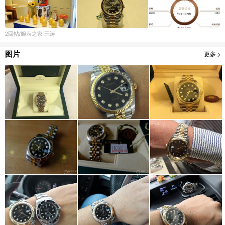
2
回帖
/腕表之家
王涛
图片
更多