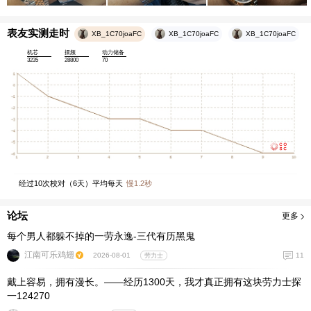
表友实测走时
XB_1C70joaFC
XB_1C70joaFC
XB_1C70joaFC
机芯
摆频
动力储备
3235
28800
70
经过
10
次校对（
6
天）平均每天
慢
1.2
秒
论坛
更多
每个男人都躲不掉的一劳永逸-三代有历黑鬼
江南可乐鸡翅
11
2026-08-01
劳力士
戴上容易，拥有漫长。——经历1300天，我才真正拥有这块劳力士探
一124270