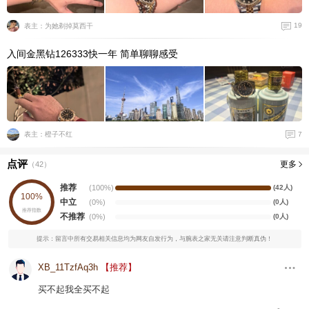
19
表主：为她剃掉莫西干
入间金黑钻126333快一年 简单聊聊感受
7
表主：橙子不红
点评
更多
（
42
）
推荐
(100%)
(42人)
100%
中立
(0%)
(0人)
推荐指数
不推荐
(0%)
(0人)
提示：留言中所有交易相关信息均为网友自发行为，与腕表之家无关请注意判断真伪！
XB_11TzfAq3h
【推荐】
买不起我全买不起