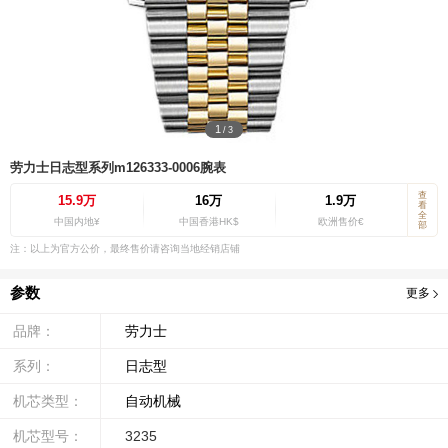
1
/
3
劳力士日志型系列m126333-0006腕表
查
15.9万
16万
1.9万
看
全
中国内地¥
中国香港HK$
欧洲售价€
部
注：以上为官方公价，最终售价请咨询当地经销店铺
参数
更多
品牌：
劳力士
系列：
日志型
机芯类型：
自动机械
机芯型号：
3235