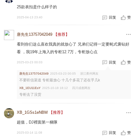
25款表扣是什么样子的
回复
赞
2025-04-13 23:40
唐先生13757042049
【推荐】
看到你们这么喜欢我真的就放心了 兄弟们记得一定要蚝式褒钻好
看 ，我19年上海入的专柜12.7万，专柜放心点
回复
赞
2025-03-23 00:03
唐先生13757042049
浙江衢州网友
2025-03-23 00:05
不要听信渠道 专柜最放心 十几个多花了还在乎几k
四川成都网友
XB_1EU11EsY
2025-10-18 18:12
专柜去了没货
XB_1GSs1eNBM
【推荐】
超值，DJ裡面第一梯隊
回复
赞
2025-03-14 11:08