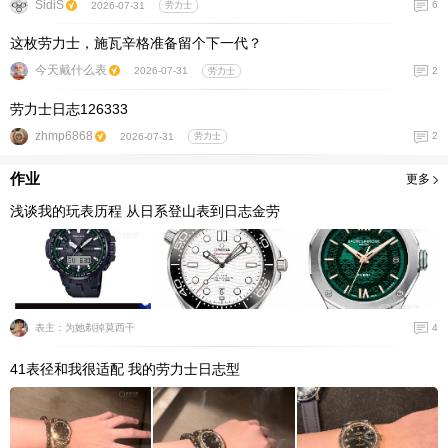
SidiS
6
2026-07-31
劳力士
这枚劳力士，施瓦辛格准备留个下一代？
今天戴什么表
2
2026-07-31
劳力士
劳力士日志126333
zhmp6868
2
2026-07-31
劳力士
作业
更多
浅谈我的玩表历程 从日系登山表到日志金劳
4
表主：为她剃掉莫西干
41表径和我很适配 我的劳力士日志型