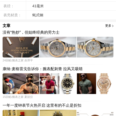
表径：
41毫米
表壳材质：
蚝式钢
文章
更多
没有“热炒”，但始终经典的劳力士
24
回帖
/腕表之家
炎弹平
康纳·麦格雷戈告诉你：腕表配刺青 拉风又吸睛
15
回帖
/腕表之家
夏韶仪
一年一度钟表节火热开启 这里有的不止是折扣