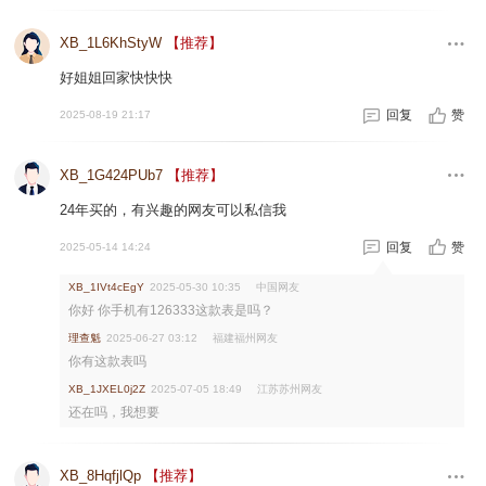
XB_1L6KhStyW
【推荐】
好姐姐回家快快快
回复
赞
2025-08-19 21:17
XB_1G424PUb7
【推荐】
24年买的，有兴趣的网友可以私信我
回复
赞
2025-05-14 14:24
中国网友
XB_1IVt4cEgY
2025-05-30 10:35
你好 你手机有126333这款表是吗？
理查魁
福建福州网友
2025-06-27 03:12
你有这款表吗
江苏苏州网友
XB_1JXEL0j2Z
2025-07-05 18:49
还在吗，我想要
XB_8HqfjlQp
【推荐】