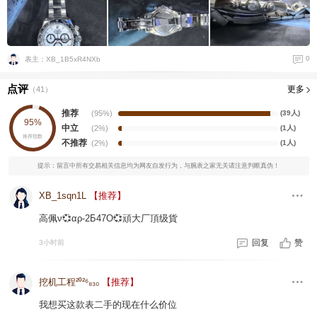
0
表主：XB_1B5xR4NXb
点评
更多
（
41
）
推荐
(95%)
(39人)
95%
中立
(2%)
(1人)
推荐指数
不推荐
(2%)
(1人)
提示：留言中所有交易相关信息均为网友自发行为，与腕表之家无关请注意判断真伪！
XB_1sqn1L
【推荐】
高佩ν💞αρ-2Б47O💞頑大厂頂级貨
回复
赞
3小时前
挖机工程²⁰²⁶₈₃₀
【推荐】
我想买这款表二手的现在什么价位