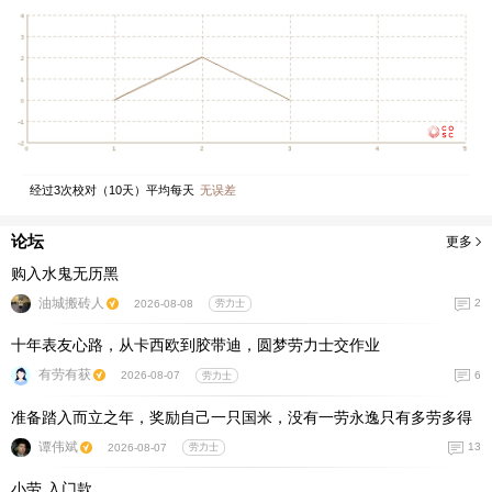
经过
3
次校对（
10
天）平均每天
无误差
论坛
更多
购入水鬼无历黑
油城搬砖人
2
2026-08-08
劳力士
十年表友心路，从卡西欧到胶带迪，圆梦劳力士交作业
有劳有获
6
2026-08-07
劳力士
准备踏入而立之年，奖励自己一只国米，没有一劳永逸只有多劳多得
谭伟斌
13
2026-08-07
劳力士
小劳 入门款