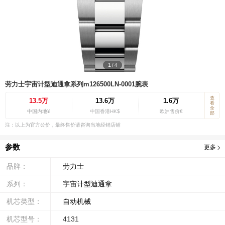
1
/
4
劳力士宇宙计型迪通拿系列m126500LN-0001腕表
查
13.5万
13.6万
1.6万
看
全
中国内地¥
中国香港HK$
欧洲售价€
部
注：以上为官方公价，最终售价请咨询当地经销店铺
参数
更多
品牌：
劳力士
系列：
宇宙计型迪通拿
机芯类型：
自动机械
机芯型号：
4131