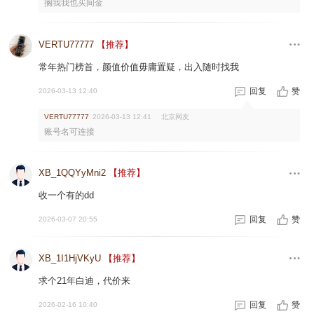
搁我我也买间金
VERTU77777
【推荐】
常年热门榜首，颜值价值毋庸置疑，出入随时找我
回复
赞
2026-03-13 12:40
北京网友
VERTU77777
2026-03-13 12:41
账号名可连接
XB_1QQYyMni2
【推荐】
收一个有的dd
回复
赞
2026-03-07 20:55
XB_1I1HjVKyU
【推荐】
求个21年白迪，代价来
回复
赞
2026-02-16 10:40