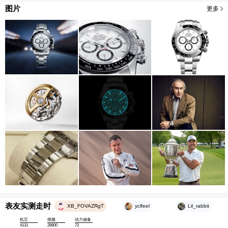
图片
更多
表友实测走时
XB_FOVAZRgT
yclfeel
Lil_rabbit
机芯
摆频
动力储备
4131
28800
72