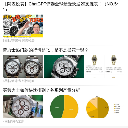
【阿表说表】ChatGPT评选全球最受欢迎20支腕表！（NO.5~
1）
6
回帖
/表家号
阿表说表
劳力士热门款的行情起飞，是不是昙花一现？
6
回帖
/表家号
线性时间
买劳力士如何快速排到？各系列产量分析
7
回帖
/腕表之家