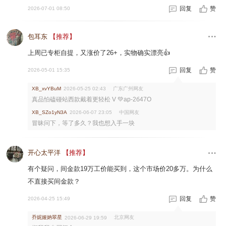
回复
赞
2026-07-01 08:50
包耳东
【推荐】
上周已专柜自提，又涨价了26+，实物确实漂亮👍
回复
赞
2026-05-01 15:35
广东广州网友
XB_xvYBuM
2026-05-25 02:43
真品怕磕碰站西款戴着更轻松 V 💚ap-2б47O
中国网友
XB_SZo1yN3A
2026-06-07 23:05
冒昧问下，等了多久？我也想入手一块
开心太平洋
【推荐】
有个疑问，间金款19万工价能买到，这个市场价20多万。为什么
不直接买间金款？
回复
赞
2026-04-25 15:49
乔妮娅妠翠星
北京网友
2026-06-29 19:59