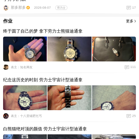
那多那多
17
2026-08-07
劳力士
作业
更多
终于圆了自己的梦 拿下劳力士熊猫迪通拿
111
表主：知名网友
纪念这历史的时刻 劳力士宇宙计型迪通拿
25
表主：十八里铺肥乞丐
白熊猫绝对顶的颜值 劳力士宇宙计型迪通拿