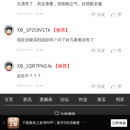
太漂亮了，而且厚重，有阳刚之气，好搭配衣服
2026-04-08
21:48
回复
赞
XB_1PZOtV1Tk
【推荐】
现在还能买到这款吗？问了好几家都没有了
2026-03-30
16:38
回复
赞
XB_1QR7PkDJe
【推荐】
还在不？？？
2026-03-12
04:34
回复
赞
首页
资讯
查腕表
论坛
作业
珠宝
明星
去电脑版
©2018腕表之家 m.xbiao.com
下载腕表之家用APP，提升2倍流畅度
立即体验