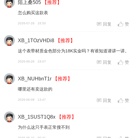
陌上桑505
【推荐】
怎么购买这款表
2026-07-28
16:50
回复
赞
XB_1TOzVHDi8
【推荐】
这个表带材质金色部分为18K实金吗？有谁知道请讲一讲。
2026-06-26
19:07
回复
赞
XB_NUHbnT1r
【推荐】
哪里还有卖这款的
2026-06-09
13:47
回复
赞
XB_1SUST1Q8x
【推荐】
为什么这只手表正常搜不到
2026-05-22
00:31