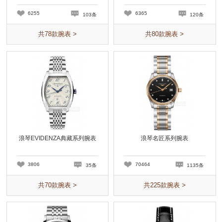
6255
6365
103条
120条
共
78
款腕表 >
共
80
款腕表 >
浪琴EVIDENZA典藏系列腕表
浪琴名匠系列腕表
3806
70464
35条
1135条
共
70
款腕表 >
共
225
款腕表 >