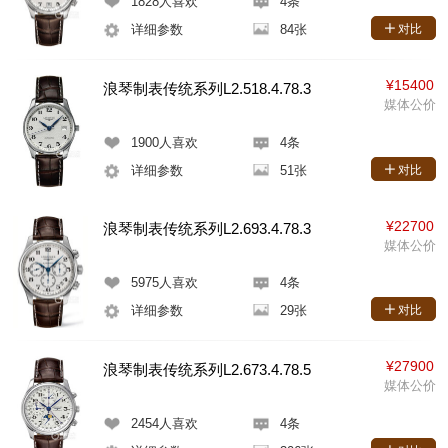
1828
人喜欢
4条
详细参数
84张
对比
¥15400
浪琴制表传统系列L2.518.4.78.3
媒体公价
1900
人喜欢
4条
详细参数
51张
对比
¥22700
浪琴制表传统系列L2.693.4.78.3
媒体公价
5975
人喜欢
4条
详细参数
29张
对比
¥27900
浪琴制表传统系列L2.673.4.78.5
媒体公价
2454
人喜欢
4条