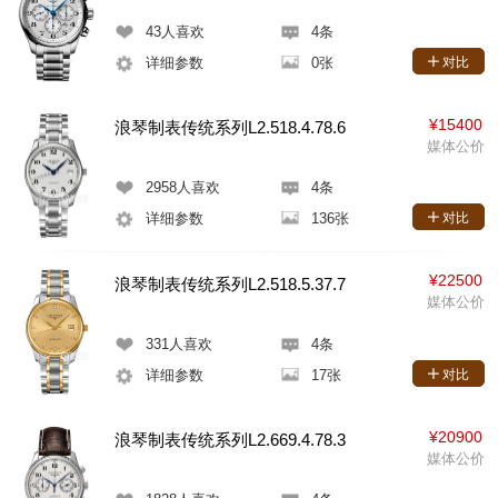
43
人喜欢
4条
详细参数
0张
对比
¥15400
浪琴制表传统系列L2.518.4.78.6
媒体公价
2958
人喜欢
4条
详细参数
136张
对比
¥22500
浪琴制表传统系列L2.518.5.37.7
媒体公价
331
人喜欢
4条
详细参数
17张
对比
¥20900
浪琴制表传统系列L2.669.4.78.3
媒体公价