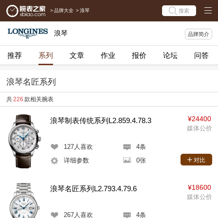
>
品牌大全
>
浪琴
搜索
浪琴
品牌简介
推荐
系列
文章
作业
报价
论坛
问答
浪琴名匠系列
共
226
款相关腕表
¥24400
浪琴制表传统系列L2.859.4.78.3
媒体公价
127
人喜欢
4条
详细参数
0张
对比
¥18600
浪琴名匠系列L2.793.4.79.6
媒体公价
267
人喜欢
4条