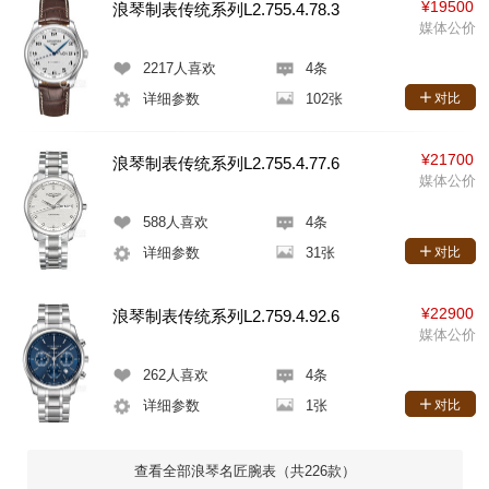
¥19500
浪琴制表传统系列L2.755.4.78.3
媒体公价
2217
人喜欢
4条
详细参数
102张
对比
¥21700
浪琴制表传统系列L2.755.4.77.6
媒体公价
588
人喜欢
4条
详细参数
31张
对比
¥22900
浪琴制表传统系列L2.759.4.92.6
媒体公价
262
人喜欢
4条
详细参数
1张
对比
查看全部浪琴名匠腕表（共226款）