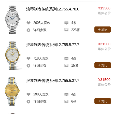
¥19500
浪琴制表传统系列L2.755.4.78.6
媒体公价
2605
人喜欢
4条
详细参数
223张
对比
¥31500
浪琴制表传统系列L2.755.5.77.7
媒体公价
718
人喜欢
4条
详细参数
15张
对比
¥31500
浪琴制表传统系列L2.755.5.37.7
媒体公价
298
人喜欢
4条
详细参数
6张
对比