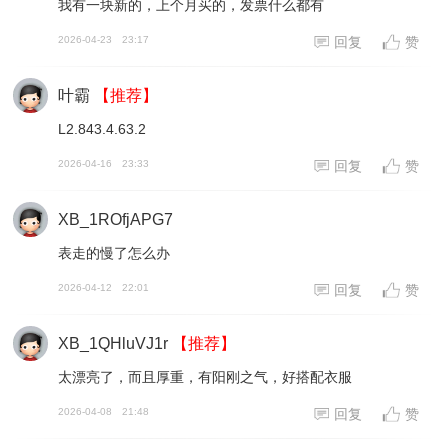
我有一块新的，上个月买的，发票什么都有
2026-04-23
23:17
回复
赞
叶霸
【推荐】
L2.843.4.63.2
2026-04-16
23:33
回复
赞
XB_1ROfjAPG7
表走的慢了怎么办
2026-04-12
22:01
回复
赞
XB_1QHluVJ1r
【推荐】
太漂亮了，而且厚重，有阳刚之气，好搭配衣服
2026-04-08
21:48
回复
赞