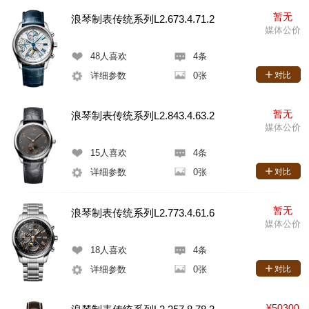
暂无
浪琴制表传统系列L2.673.4.71.2
媒体公价
48
人喜欢
4条
详细参数
0张
对比
暂无
浪琴制表传统系列L2.843.4.63.2
媒体公价
15
人喜欢
4条
详细参数
0张
对比
暂无
浪琴制表传统系列L2.773.4.61.6
媒体公价
18
人喜欢
4条
详细参数
0张
对比
¥50300