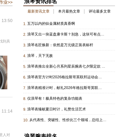
浪琴资讯排名
作业>>
最新资讯文章
本月最热文章
评论最多文章
 13:50
五万以内的钛金属材质真香啊
1.
浪琴又出一块蓝盘康卡斯？别急，这块可有点不一样
2.
找到具
浪琴名匠焕新：依然是万元级正装表标杆
3.
浪琴，天下无敌
4.
浪琴表推出全新心月系列星辰腕表七夕限定款 浪琴表优雅形象大使于适特别推荐
5.
浪琴表官方计时2026格拉斯哥英联邦运动会：64年，高科技计时不离场
6.
浪琴表精准计时，献礼2026年格拉斯哥英联邦运动会 精准邂逅竞技，共耀世界舞台
7.
仅浪琴有！极具特色的复杂功能表
8.
浪琴表臻献夏日时计，礼赞生活艺术
9.
 11:14
从代表性、突破性、性价比三个领域，总结上半年最值得买的五款潜水表
10.
里人对
浪琴腕表排名