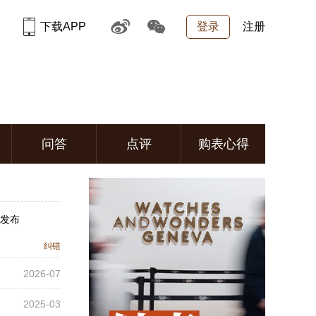
下载APP
登录
注册
问答
点评
购表心得
月发布
纠错
2026-07
2025-03