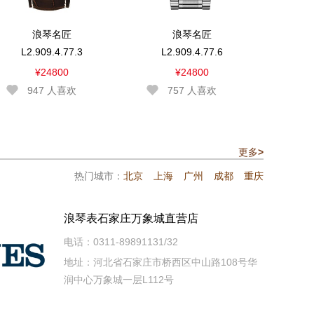
浪琴名匠
浪琴名匠
L2.909.4.77.3
L2.909.4.77.6
¥24800
¥24800
947
人喜欢
757
人喜欢
更多
>
热门城市：
北京
上海
广州
成都
重庆
浪琴表石家庄万象城直营店
电话：0311-89891131/32
地址：河北省石家庄市桥西区中山路108号华
润中心万象城一层L112号