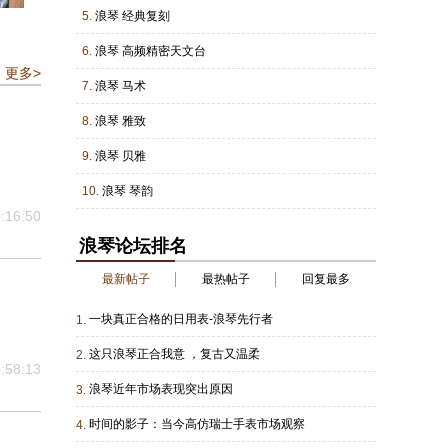
5.
浪琴 经典复刻
6.
浪琴 高频精密天文台
更多>
7.
浪琴 马术
8.
浪琴 雅致
9.
浪琴 贝雅
10.
浪琴 琴韵
:16:50
浪琴论坛排名
最新帖子
最热帖子
回复最多
一块真正合格的日用表-浪琴先行者
1.
这只浪琴正合我意 ，复古又温柔
2.
:58:13
浪琴近年市场表现突出原因
3.
时间的影子：当今高仿瑞士手表市场观察
4.