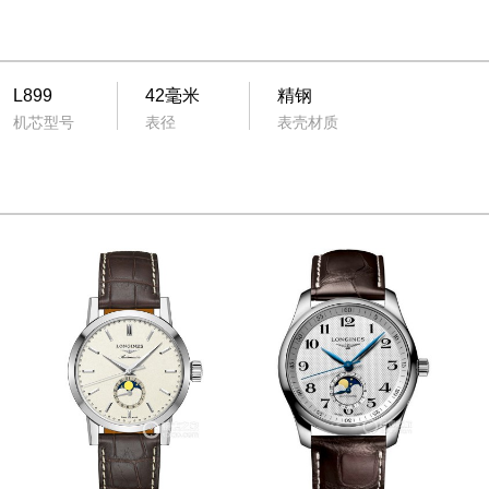
L899
42毫米
精钢
机芯型号
表径
表壳材质