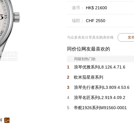
港币：
HK$ 21600
瑞郎：
CHF 2550
与众多表友分享真实购表价格
发
同价位网友最喜欢的
同级别热门款
1
浪琴优雅系列L8.126.4.71.6
2
欧米茄星座系列
131.10.25.60.02.002
3
浪琴先行者系列L3.809.4.53.6
4
浪琴名匠系列L2.919.4.09.2
5
帝舵1926系列M91560-0001
解