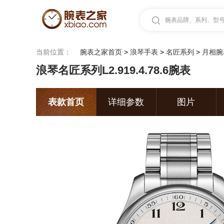
腕表品牌、系列、型号.
当前位置：
腕表之家首页
>
浪琴手表
>
名匠系列
>
月相腕
浪琴名匠系列L2.919.4.78.6腕表
表款首页
详细参数
图片