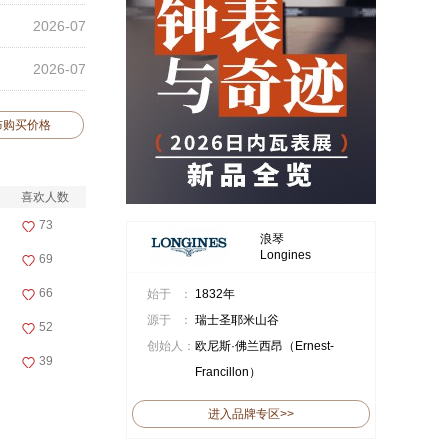
2026-07
2026-07
布购买价格
喜欢人数
73
浪琴
Longines
69
66
始于 ：
1832年
源于 ：
瑞士圣耶米山谷
52
创始人：
欧尼斯·佛兰西昂（Ernest-
39
Francillon）
进入品牌专区>>