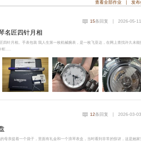
查看全部作业
发布
15
条回复
2026-05-11
琴名匠四针月相
琴名匠四针月相。手表包装 我人生第一枚机械腕表，是一枚飞亚达，在网上查找许久未能
....
12
条回复
2026-03-03
盘
她的母亲提着一个袋子，里面有礼金和一个浪琴表盒，当时看到非常的惊讶，这是她家