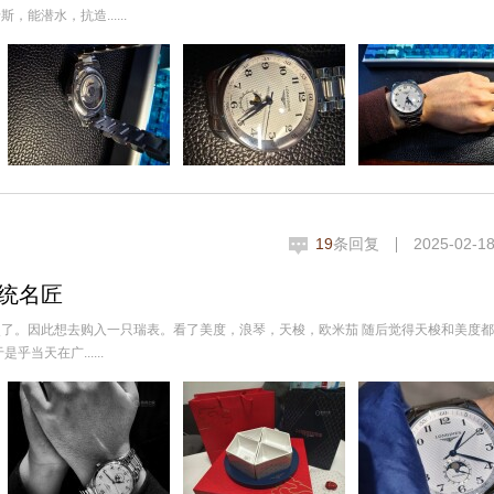
潜水，抗造......
19
条回复
2025-02-18
传统名匠
了。因此想去购入一只瑞表。看了美度，浪琴，天梭，欧米茄 随后觉得天梭和美度
当天在广......