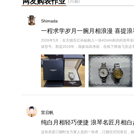
网友购表作业
(31篇)
Shimada
一程求学岁月一腕月相浪漫 喜提浪
2026年5月，在天猫百亿补贴购入一块42mm表径的浪
体型号。那是2019年，我参加高考前，在线下商场飞亚达专柜..
雷启帆
纯白月相轻巧便捷 浪琴名匠月相白
这块表是订婚时女方家人送的一块表，订婚仪式结束后，