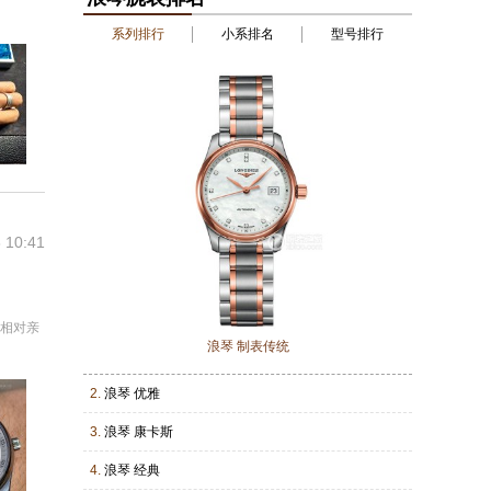
系列排行
小系排名
型号排行
 10:41
都相对亲
浪琴 制表传统
2.
浪琴 优雅
3.
浪琴 康卡斯
4.
浪琴 经典