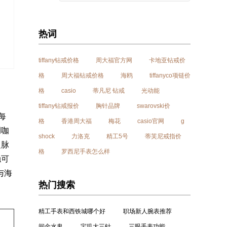
热词
tiffany钻戒价格
周大福官方网
卡地亚钻戒价
格
周大福钻戒价格
海鸥
tiffanyco项链价
格
casio
蒂凡尼 钻戒
光动能
tiffany钻戒报价
胸针品牌
swarovski价
每
格
香港周大福
梅花
casio官网
g
调咖
shock
力洛克
精工5号
蒂芙尼戒指价
之脉
格
罗西尼手表怎么样
触可
与海
热门搜索
精工手表和西铁城哪个好
职场新人腕表推荐
间金水鬼
宝玑大三针
三眼手表功能