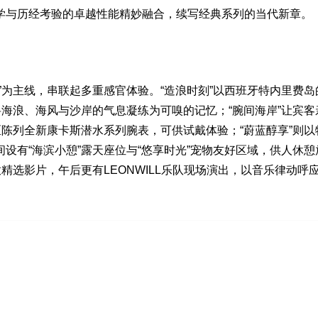
学与历经考验的卓越性能精妙融合，续写经典系列的当代新章。
为主线，串联起多重感官体验。“造浪时刻”以西班牙特内里费岛
将海浪、海风与沙岸的气息凝练为可嗅的记忆；“腕间海岸”让宾客
区陈列全新康卡斯潜水系列腕表，可供试戴体验；“蔚蓝醇享”则以
设有“海滨小憩”露天座位与“悠享时光”宠物友好区域，供人休憩
精选影片，午后更有LEONWILL乐队现场演出，以音乐律动呼应