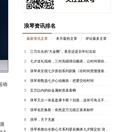
浪琴资讯排名
最新资讯文章
本月最热文章
评论最多文章
1.
三万出头的“大金圈”，甚至还是百年纪念款
2.
七夕送礼指南，三对高级情侣腕表，让时间替你表达爱意
3.
浪琴表呈现七夕原创系列剧集《在时间里慢慢靠近》
4.
浪琴表甄选七夕心动腕表：把爱交给时间
运动
5.
五万以内的钛金属材质真香啊
6.
浪琴又出一块蓝盘康卡斯？别急，这块可有点不一样
7.
浪琴名匠焕新：依然是万元级正装表标杆
8.
浪琴，天下无敌
浪
9.
浪琴表推出全新心月系列星辰腕表七夕限定款 浪琴表优雅形象大使于适特别推荐