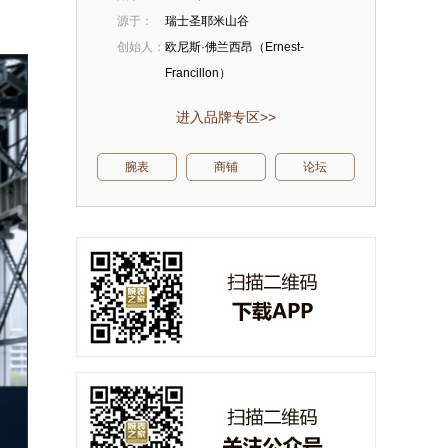
源于：
瑞士圣耶米山谷
创始人：
欧尼斯·佛兰西昂（Ernest-
Francillon）
进入品牌专区>>
腕表
商铺
论坛