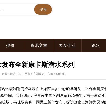
..
报价
资讯文章
表友作业
论坛
大发布全新康卡斯潜水系列
来源：腕表之家
类型：官网动态
作者：Ophelia
著名钟
表
制造商
浪琴表
在上海西岸梦中心船坞码头，举办全新康
验空间。4月20日，
浪琴
表中国区副总裁解琦先生，携手演员丞
相现场，与现场嘉宾一同见证新作发布，探访这座以海洋为灵感