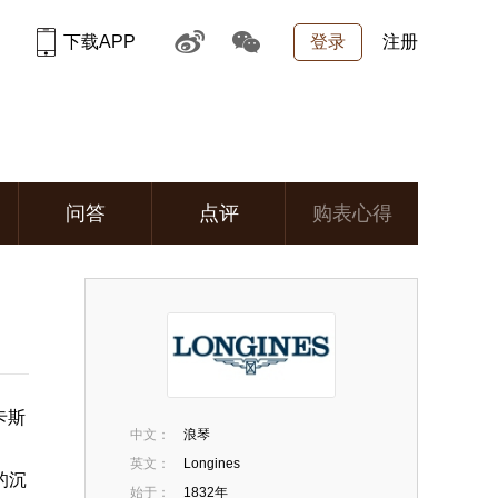
下载APP
登录
注册
问答
点评
购表心得
卡斯
中文：
浪琴
英文：
Longines
的沉
始于：
1832年