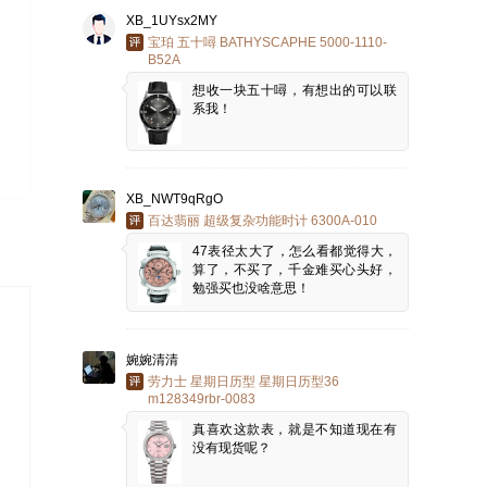
XB_1UYsx2MY
宝珀 五十噚 BATHYSCAPHE 5000-1110-
B52A
想收一块五十噚，有想出的可以联
系我！
XB_NWT9qRgO
百达翡丽 超级复杂功能时计 6300A-010
47表径太大了，怎么看都觉得大，
算了，不买了，千金难买心头好，
勉强买也没啥意思！
婉婉清清
劳力士 星期日历型 星期日历型36
m128349rbr-0083
真喜欢这款表，就是不知道现在有
没有现货呢？