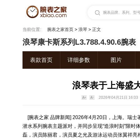
腕表品牌、系列、型号.
当前位置:
腕表之家首页
>
浪琴
>
正文
浪琴康卡斯系列L3.788.4.90.6腕表
表款首页
详细参数
图片
浪琴表于上海盛
2026年04月21日 16:03
[
腕表之家
品牌新闻] 2026年4月20日，上海。瑞士
潜水系列
腕表
主题派对，并同步呈现“造浪时刻”限时体
磊，演员陈丽君，演员夏之光及游泳运动员张翼祥亮