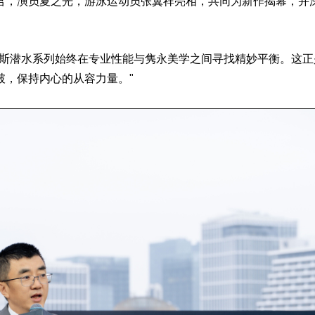
君，演员夏之光，游泳运动员张翼祥亮相，共同为新作揭幕，并
斯潜水系列始终在专业性能与隽永美学之间寻找精妙平衡。这正
破，保持内心的从容力量。"