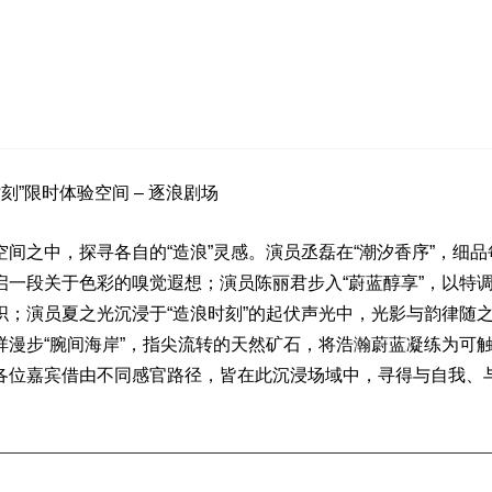
刻”限时体验空间 – 逐浪剧场
之中，探寻各自的“造浪”灵感。演员丞磊在“潮汐香序”，细品
一段关于色彩的嗅觉遐想；演员陈丽君步入“蔚蓝醇享”，以特
；演员夏之光沉浸于“造浪时刻”的起伏声光中，光影与韵律随
漫步“腕间海岸”，指尖流转的天然矿石，将浩瀚蔚蓝凝练为可
各位嘉宾借由不同感官路径，皆在此沉浸场域中，寻得与自我、