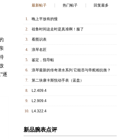
最新帖子
热门帖子
回复最多
1.
晚上平放有的慢
2.
祖鲁时间这走时是真准啊！服了
的
3.
看图识表
亲
4.
浪琴名匠
特
5.
鉴定，指导帖
放
6.
浪琴最新的传奇潜水系列 它能否与帝舵相抗衡？
“逐
7.
第二块康卡斯悦动手表（蓝盘）
8.
L2.409.4
9.
L2.909.4
10.
L4.322.4
新品腕表点评