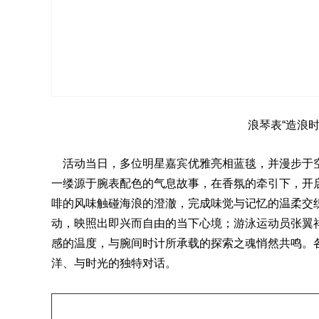
浪琴表“造浪时
活动当日，多位明星嘉宾优雅亮相蓝毯，并漫步于空间
一缕源于腕表配色的气息故事，在香氛的牵引下，开启
啡的风味触碰海浪的澄澈，完成味觉与记忆的温柔交织
动，映照出即兴而自由的当下心境；游泳运动员张翼祥
感的温度，与腕间时计所承载的探索之魂悄然共鸣。
洋、与时光的独特对话。