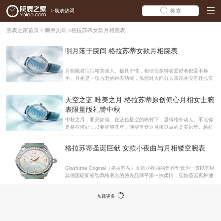
>
腕表热词
搜索
腕表之家首页
>
腕表热词
>
格拉苏蒂女款月相腕表
明月落于腕间 格拉苏蒂女款月相腕表
月相腕表往往精美迷人、极具个性，相信很多钟表爱好者都爱不释
手。月相是一项古老的钟表功能，虽然对大部分人来说并没有什么实
际作用，但却已蓝色的月相盘和俏皮的圆月图案而共容易吸引别人的
目光。下面腕表之家就为大家介绍一款格拉苏蒂女款月相腕表，喜欢
天空之蓝 唯美之月 格拉苏蒂原创偏心月相女士腕
这个功能的朋友就来一起欣赏一下吧。 格拉苏蒂(Glashütte Origina
l)，是一家德国的钟表制造公司。该公司源于1994年格拉苏蒂手表厂
表限量版礼赞中秋
人民企业(VEB Glashütter Uhrenbetriebe)的私有化。后者是东德于1
中秋之月，明亮如镜，在蓝色星空的映衬下，显得格外动人。不论你
951年建立的集团，改编于过去在格拉苏蒂镇(Glashütte)的钟表制造
是身在何处，只要仰望苍穹，便能享受这月夜良辰的柔美风韵。格拉
商。这些制造商中包括1845年创立的朗格(A.La
苏蒂原创将月色的浪漫情怀注入女士腕表，于中秋之际特别推出Pan
oMatic Luna 偏心月相女士腕表精品店限量款，为你定格月相之美。
格拉苏蒂圣诞巨献 女款小夜曲与月相镂空腕表
PanoMatic Luna 偏心月相女士腕表的最新款式为高级制表艺术呈现
了不折不扣的极致天空美景：淡蓝色的珍珠母贝表盘上一弯银色明月
当空高挂，还有颗颗钻石宛若星光璀璨。特有的偏心小时/分钟显示、
Glashütte Original（格拉苏蒂）女款小夜曲的雍容华贵为一贯以其经
小秒针以及Glashütte Original 格拉苏蒂原创经典的大日历都使人在
典德国硬朗睿智风格著名的腕表品牌平添一抹柔情，宛如圣诞夜舞池
读取时间时感到别有一番乐趣。表盘：绝妙蓝色 全新PanoMatic
中翩翩曳动的晚礼裙，飘雪的黑夜中悄然而至的夜来暗香。她似乎是
不经意地展示了优雅美态，却如此引人遐想。格拉苏蒂圣诞巨献 女款
加载更多
小夜曲与月相镂空腕表格拉苏蒂手工制作的女款系列在2007年已经取
得了巨大的成功。今年，格拉苏蒂进一步加强表盘设计使此系列腕表
更为优雅和具有吸引力。格拉苏蒂独创 Senator 月相镂空款腕表引出
镂空表的重要传统，设计反映出处于钟表匠的艺术核心的迷人的微机