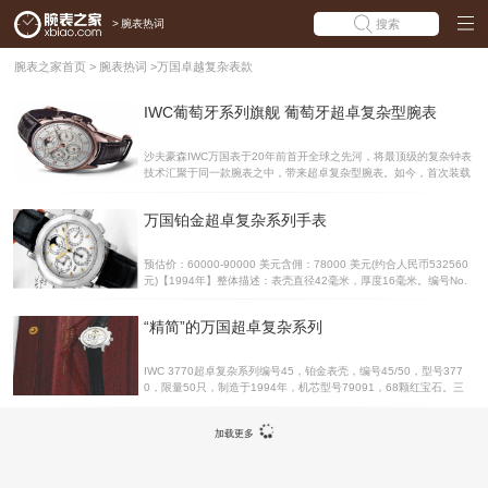
>
腕表热词
搜索
腕表之家首页
>
腕表热词
>
万国卓越复杂表款
IWC葡萄牙系列旗舰 葡萄牙超卓复杂型腕表
沙夫豪森IWC万国表于20年前首开全球之先河，将最顶级的复杂钟表
技术汇聚于同一款腕表之中，带来超卓复杂型腕表。如今，首次装载
于葡萄牙系列表壳中，并继续保留超卓复杂型的卓越技术特色：万年
历、三问报时、自动计时机芯。五百多年前达伽马 (Vasco da Gama)
万国铂金超卓复杂系列手表
横渡好望角，并发现通往印度的海洋航线之际，他所驾驭的是 “Nau
Sao Gabriel”号轻帆船。如今，这IWC最为著名的系列推出了最新旗
舰款，即葡萄牙复杂性能腕表。超卓复杂型腕表是IWC万国表最顶级
预估价：60000-90000 美元含佣：78000 美元(约合人民币532560
的表款，诞生于1990年，当时IWC万国表为首家打造出将最顶级的复
元)【1994年】整体描述：表壳直径42毫米，厚度16毫米。编号No.
杂钟表技术融合于一体并可配戴于手的腕表。这款顶级尊贵、卓尔不
019/50，表壳编号No 2555019型号 3770，限量制作50只，品相良
群的时计，
好且稀有，三问，自动上弦，铂金表壳，方形计时按钮，万年历，月
“精简”的万国超卓复杂系列
相，铂金万国表扣。附带原装木质表盒、担保证书、小册子和一本
书。机芯配置：79091机芯，镀铑，Fa usses纹装饰，68颗红宝石，
直线杠杆式擒纵，单金属摆轮，避震装置，自补偿平游丝，表壳侧面
IWC 3770超卓复杂系列编号45，铂金表壳，编号45/50，型号377
三问滑竿，表盘、表壳和机芯均有签名。【评论】这是1994 年的第1
0，限量50只，制造于1994年，机芯型号79091，68颗红宝石。三
9 款。一直觉得将自己手表的档案做得比较好的品牌
问，自动上弦，铂金表壳，方形按钮计时，万年历，月相和铂金IWC
表扣。预估价：50000-70000瑞郎含佣价：80500瑞郎IWC 3770超
加载更多
卓复杂系列评述 ：相对于“战马”的高不可攀，“精简”后的万国超卓复
杂系列略显“亲民”了。三问、万年历和计时的功能搭配，是标准的技
术范汇集，没有任何花哨的装饰。在我看来，万国是同等级手表中性
价比最高的选择之一。就拿这款融合了三大复杂功能的超卓复杂手表