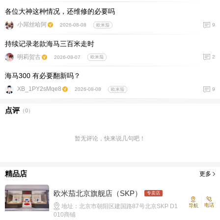
各位大神这种情况，还维修的必要吗
小屌丝哈阿
9
2026-08-08
欧米茄
持续记录老款海马三百米走时
明莉贺古
2
2026-08-07
欧米茄
海马300 有必要翻新吗？
XB_1PY2sMqe8
9
2026-08-08
欧米茄
点评
（
0
）
暂无评论，快来说几句吧！
精品店
更多
欧米茄北京旗舰店（SKP）
专卖店
电话
地址：北京市朝阳区建国路87号北京SKP D1
导航
010商铺