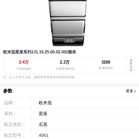
1
/
2
欧米茄星座系列131.10.25.60.02.002腕表
查
2.4万
2.3万
3200
看
全
欧洲售价€
中国内地¥
中国香港HK$
部
注：以上为官方公价，最终售价请咨询当地经销店铺
参数
更多
品牌：
欧米茄
系列：
星座
机芯类型：
石英
机芯型号：
4061