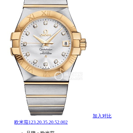
加入对比
欧米茄123.20.35.20.52.002