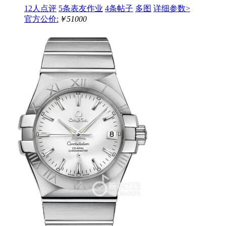
12人点评
5条表友作业
4条帖子
多图
详细参数>
官方公价:
￥51000