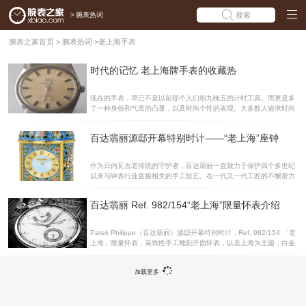
>
腕表热词
搜索
腕表之家首页
>
腕表热词
>
老上海手表
时代的记忆 老上海牌手表的收藏热
现在的手表，早已不是以前那个人们朝九晚五的计时工具。而更是多
了一种身份和气质的凸显，以及时尚个性的表现。大多数人追求时尚
新款手表的同时，也有那么一少部分人对收藏老手表十分热衷。对于
国产老手表而言，没有精湛制表技术，也没有时尚新颖的设计。但是
百达翡丽源邸开幕特别时计——“老上海”座钟
却有历史文化价值，而更多的是人们对那段时间的记忆和特定的感情!
在手表收藏市场上，“上海”、“天津”、“海鸥”等国产的老品牌手表已经
成为不少收藏者的主选对象。上个世纪50年代，上海生产出第一批上
作为日内瓦古老传统的守护者，百达翡丽一直致力于保护四个多世纪
海牌手表，改写了中国人只能修表而不能造表的历史，从此中国人脱
以来与钟表行业直接相关的手工技艺。在一代又一代工匠的不懈努力
离了“万国表”的命运，开始有了自己的手表。到上世纪70年代中期，
之下，这些技艺才得以保存。正是这种专注精神造就了众多不朽之
上海牌手表年产可达到300万块，手表厂约有
作，并让宝贵技艺得以传承，免于绝迹。为数不多的制表工匠凭借精
百达翡丽 Ref. 982/154“老上海”限量怀表介绍
湛的工艺水平将行业水准推向一个又一个高峰，打造出款款佳作。百
达翡丽的这些大师杰作完美融合了传统工艺与现代设计，令珍稀技艺
得以发扬光大，深得鉴赏家和收藏家的青睐。百达翡丽Ref. 1641M
Patek Philippe（百达翡丽）源邸开幕特别时计，Ref. 982/154 「老
“老上海”座钟 掐丝珐琅通常用于制作熠熠生辉的彩色装饰物，演绎出
上海」限量怀表，装饰性手工雕刻开面怀表，以老上海为主题，白金
犹如彩色玻璃的浓郁效果。运用该技术时，将厚度为0.15至0.20毫米
款式。百达翡丽 Ref. 982/154“老上海”限量怀表百达翡丽 Ref. 982/1
不等的超薄“金丝”或金属丝焊接到物
54“老上海”限量怀表
加载更多