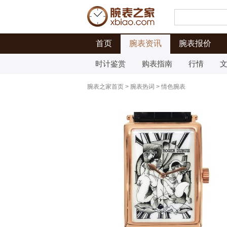
首页
腕表资讯
腕表报价
时计鉴赏
购表指南
行情
腕表之家首页
>
腕表热词
>
情色腕表