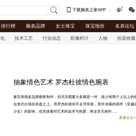
下载腕表之家APP
排行榜
腕表品牌
女士珠宝
珠宝报价
名表论坛
文化
技术工艺
行业动态
影像时计
人物
拍卖收藏
抽象情色艺术 罗杰杜彼情色腕表
春宫表很多品牌都曾制作，但无非图案大多都是一对，很少有两个人以上的
合形式出现在表盘之上。而罗杰杜彼却不走寻常路，受毕加索的画作《亚威
少女》的影响，也凭借着对艺术的追求与热爱，将这非凡画作......
查看全文>