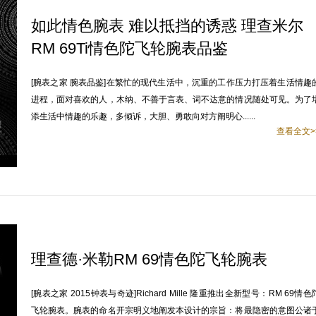
如此情色腕表 难以抵挡的诱惑 理查米尔
RM 69Ti情色陀飞轮腕表品鉴
[腕表之家 腕表品鉴]在繁忙的现代生活中，沉重的工作压力打压着生活情趣
进程，面对喜欢的人，木纳、不善于言表、词不达意的情况随处可见。为了
添生活中情趣的乐趣，多倾诉，大胆、勇敢向对方阐明心......
查看全文>
理查德·米勒RM 69情色陀飞轮腕表
[腕表之家 2015钟表与奇迹]Richard Mille 隆重推出全新型号：RM 69情色
飞轮腕表。腕表的命名开宗明义地阐发本设计的宗旨：将最隐密的意图公诸