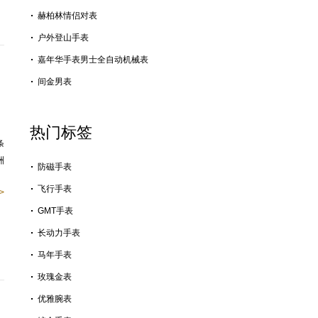
赫柏林情侣对表
户外登山手表
嘉年华手表男士全自动机械表
间金男表
热门标签
条
洲
防磁手表
飞行手表
>
GMT手表
长动力手表
马年手表
玫瑰金表
优雅腕表