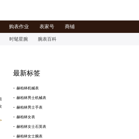
购表作业
表家号
商铺
时髦星腕
腕表百科
最新标签
赫柏林机械表
赫柏林男士机械表
组
农
赫柏林男士手表
赫柏林女表
>
赫柏林女士石英表
赫柏林女士腕表