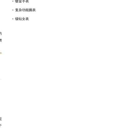
镀金手表
复杂功能腕表
镶钻女表
的
增
>
陀
于