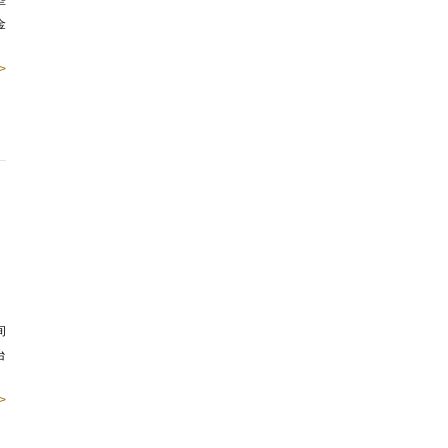
些
金
>
间
台
>