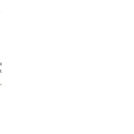
制
杭
>