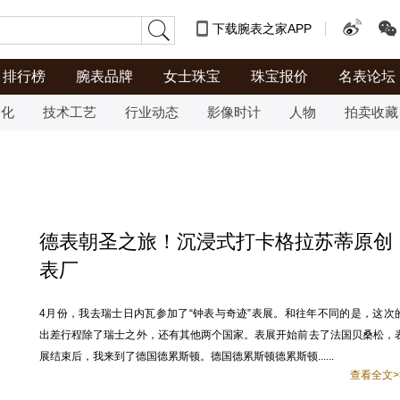
下载腕表之家APP
排行榜
腕表品牌
女士珠宝
珠宝报价
名表论坛
文化
技术工艺
行业动态
影像时计
人物
拍卖收藏
德表朝圣之旅！沉浸式打卡格拉苏蒂原创
表厂
4月份，我去瑞士日内瓦参加了“钟表与奇迹”表展。和往年不同的是，这次
出差行程除了瑞士之外，还有其他两个国家。表展开始前去了法国贝桑松，
展结束后，我来到了德国德累斯顿。德国德累斯顿德累斯顿......
查看全文>