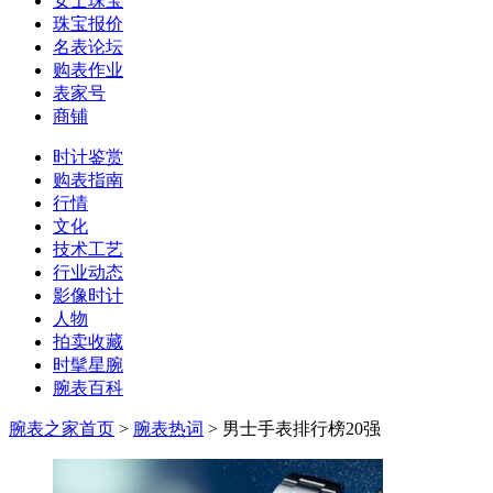
女士珠宝
珠宝报价
名表论坛
购表作业
表家号
商铺
时计鉴赏
购表指南
行情
文化
技术工艺
行业动态
影像时计
人物
拍卖收藏
时髦星腕
腕表百科
腕表之家首页
>
腕表热词
>
男士手表排行榜20强