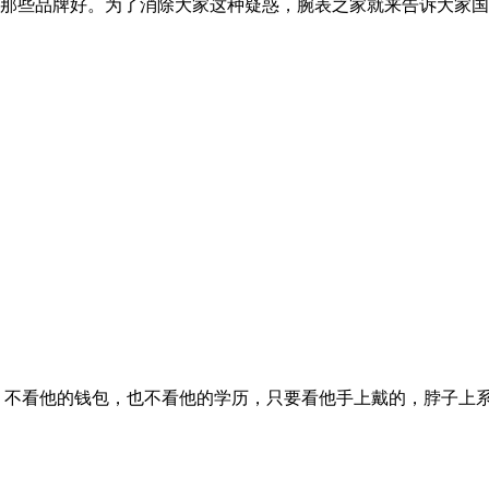
牌好。为了消除大家这种疑惑，腕表之家就来告诉大家国产男..
看他的钱包，也不看他的学历，只要看他手上戴的，脖子上系的..