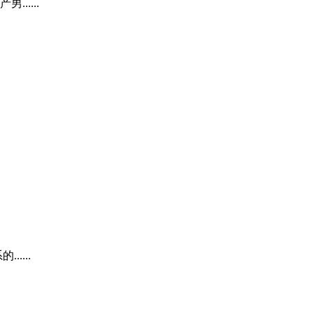
....
....