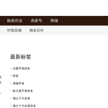
购表作业
表家号
商铺
时髦星腕
腕表百科
最新标签
汉爱手表排名
怀表
说
的
浪驰手表
欧力派手表排名
>
瑞士十大名表
瑞士十大名表排名