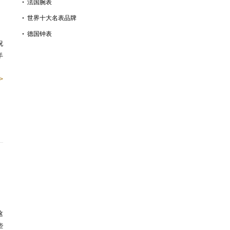
法国腕表
世界十大名表品牌
德国钟表
况
手
>
这
些