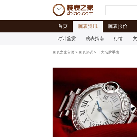
首页
腕表资讯
腕表报价
时计鉴赏
购表指南
行情
腕表之家首页
>
腕表热词
>
十大名牌手表