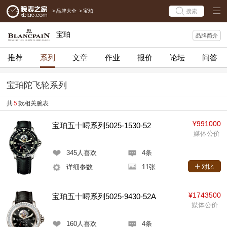
>
品牌大全
>
宝珀
搜索
宝珀
品牌简介
推荐
系列
文章
作业
报价
论坛
问答
宝珀陀飞轮系列
共
5
款相关腕表
¥991000
宝珀五十噚系列5025-1530-52
媒体公价
345
人喜欢
4条
详细参数
11张
对比
¥1743500
宝珀五十噚系列5025-9430-52A
媒体公价
160
人喜欢
4条