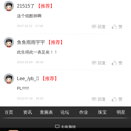
21515了
【推荐】
这个炫酷帅啊
2017-11-12
17:04
回复
赞
鱼鱼雨雨宇宇
【推荐】
此生得此一表足矣！！
2013-10-05
08:34
回复
赞
Lee_/yb_
【推荐】
PL!!!!!!
2012-07-16
18:42
回复
赞
首页
资讯
查腕表
论坛
作业
珠宝
明星
去电脑版