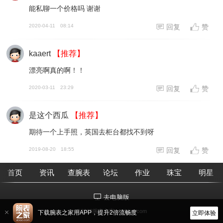
能私聊一个价格吗 谢谢
2020-04-11
08:14
回复
赞
kaaert
【推荐】
漂亮啊真的啊！！
2020-03-11
23:29
回复
赞
是这个西瓜
【推荐】
期待一个上手照，英国去柜台都找不到呀
2019-08-20
18:55
回复
赞
首页
资讯
查腕表
论坛
作业
珠宝
明星
去电脑版
©2018腕表之家 m.xbiao.com
下载腕表之家用APP，提升2倍流畅度
立即体验