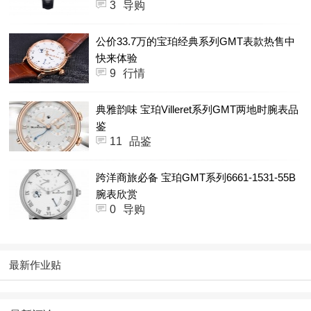
3
导购
公价33.7万的宝珀经典系列GMT表款热售中
快来体验
9
行情
典雅韵味 宝珀Villeret系列GMT两地时腕表品
鉴
11
品鉴
跨洋商旅必备 宝珀GMT系列6661-1531-55B
腕表欣赏
0
导购
最新作业贴