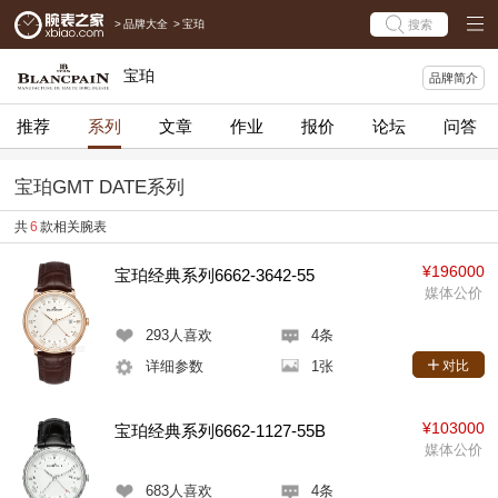
>
品牌大全
>
宝珀
搜索
宝珀
品牌简介
推荐
系列
文章
作业
报价
论坛
问答
宝珀GMT DATE系列
共
6
款相关腕表
¥196000
宝珀经典系列6662-3642-55
媒体公价
293
人喜欢
4条
详细参数
1张
对比
¥103000
宝珀经典系列6662-1127-55B
媒体公价
683
人喜欢
4条