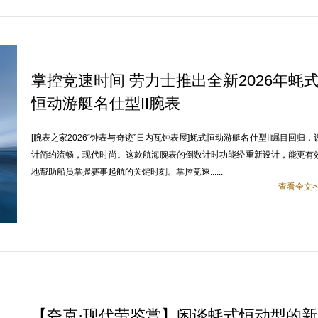
掌控竞速时间 劳力士推出全新2026年蚝
恒动游艇名仕型II腕表
[腕表之家2026“钟表与奇迹”日内瓦钟表展]蚝式恒动游艇名仕型II瞩目回归，
计简约流畅，现代时尚。这款航海腕表的倒数计时功能经重新设计，能更有
地帮助船员掌握赛事起航的关键时刻。掌控竞速......
查看全文>
【夸克·现代劳鉴赏】闲谈蚝式恒动型的新