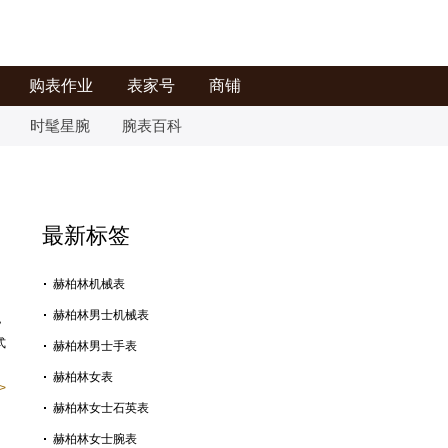
购表作业
表家号
商铺
时髦星腕
腕表百科
最新标签
赫柏林机械表
赫柏林男士机械表
，
式
赫柏林男士手表
赫柏林女表
>
赫柏林女士石英表
赫柏林女士腕表