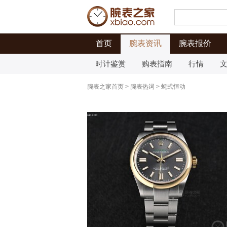
首页
腕表资讯
腕表报价
时计鉴赏
购表指南
行情
腕表之家首页
>
腕表热词
>
蚝式恒动