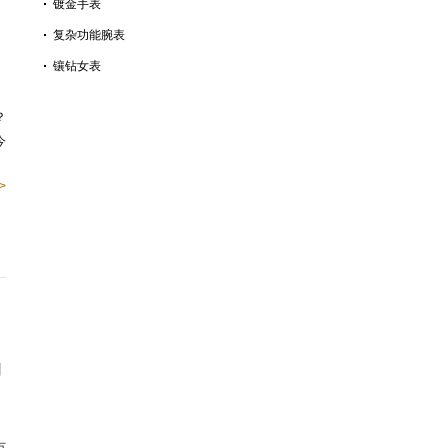
镀金手表
复杂功能腕表
镶钻女表
？
今
>
动