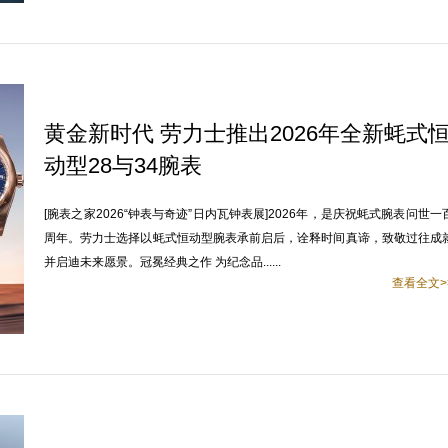
黄金新时代 劳力士推出2026年全新蚝式
动型28与34腕表
[腕表之家2026“钟表与奇迹”日内瓦钟表展]2026年，是庆祝蚝式腕表问世一
周年。劳力士选择以蚝式恒动型腕表承前启后，诠释时间真谛，致敬过往成
并启迪未来愿景。冠冕经典之作 为纪念品......
查看全文>