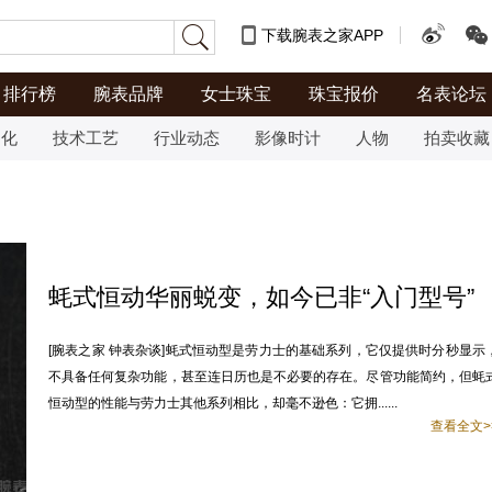
下载腕表之家APP
排行榜
腕表品牌
女士珠宝
珠宝报价
名表论坛
文化
技术工艺
行业动态
影像时计
人物
拍卖收藏
蚝式恒动华丽蜕变，如今已非“入门型号”
[腕表之家 钟表杂谈]蚝式恒动型是劳力士的基础系列，它仅提供时分秒显示
不具备任何复杂功能，甚至连日历也是不必要的存在。尽管功能简约，但蚝
恒动型的性能与劳力士其他系列相比，却毫不逊色：它拥......
查看全文>