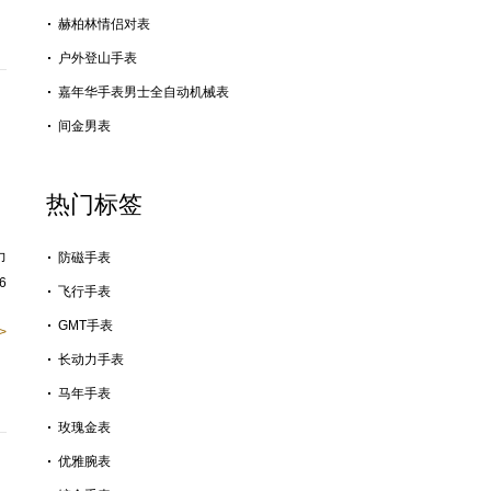
赫柏林情侣对表
户外登山手表
嘉年华手表男士全自动机械表
间金男表
热门标签
力
防磁手表
6
飞行手表
GMT手表
>
长动力手表
马年手表
玫瑰金表
优雅腕表