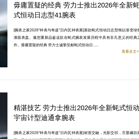
毋庸置疑的经典 劳力士推出2026年全新
式恒动日志型41腕表
[腕表之家2026“钟表与奇迹”日内瓦钟表展]新款蚝式恒动日志型饰以渐变绿
漆面表盘。邀您重新品鉴这款在蚝式腕表发展历程中具有非凡意义的经典
作。毋庸置疑的经典 劳力士诚挚呈献蚝式恒动日......
查看全文>
精湛技艺 劳力士推出2026年全新蚝式恒
宇宙计型迪通拿腕表
[腕表之家2026“钟表与奇迹”日内瓦钟表展]材质交融，光影交织，尽显瞩目