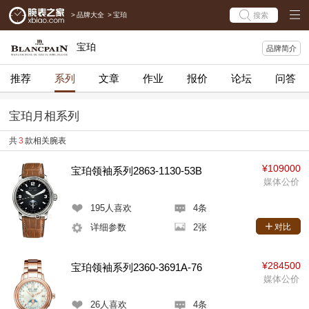
>
品牌大全
>
宝珀
搜索
宝珀
品牌简介
推荐
系列
文章
作业
报价
论坛
问答
宝珀月相系列
共
3
款相关腕表
¥109000
宝珀领袖系列2863-1130-53B
媒体公价
195
人喜欢
4条
详细参数
2张
对比
¥284500
宝珀领袖系列2360-3691A-76
媒体公价
26
人喜欢
4条