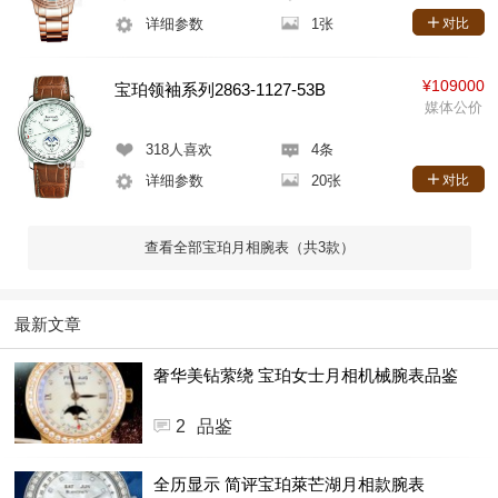
详细参数
1张
对比
¥109000
宝珀领袖系列2863-1127-53B
媒体公价
318
人喜欢
4条
详细参数
20张
对比
查看全部宝珀月相腕表（共3款）
最新文章
奢华美钻萦绕 宝珀女士月相机械腕表品鉴
2
品鉴
全历显示 简评宝珀萊芒湖月相款腕表