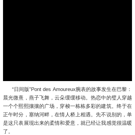
“日间版”Pont des Amoureux腕表的故事发生在巴黎：
晨光微熹，燕子飞舞，云朵缓缓移动。热恋中的璧人穿越
一个个熙熙攘攘的广场，穿梭一栋栋多彩的建筑。终于在
正午时分，塞纳河畔，在情人桥上相遇。先不说别的，单
是这只表展现出来的柔情和爱意，就已经让我感觉很温暖
了。