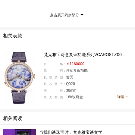
毕竟它的一切就是始于一段浪漫的爱情故事。1895
点击展开剩余部分
年，艾斯特尔·雅宝（Estelle Arpels）与阿尔弗莱德·梵克
（Alfred Van Cleef）缔结美好姻缘。1906年，梵克雅宝
落户芳登广场，以二人的姓氏正式揭开了品牌的第一篇
相关表款
章。
从那以后直到今天，“爱”一直都是梵克雅宝创作的灵
梵克雅宝诗意复杂功能系列VCARO8TZ00
感和出发点。这也就是为什么当人们想到梵克雅宝的时
￥1160000
价
格：
候，脑海中出现的都是关于美好的主题。
诗意复杂功能
系
列：
暂无
机
芯
类
型：
好了，回到“日间版”Pont des Amoureux腕表。
Q020
机
芯
型
号：
38mm
表
径：
详情 >
18k玫瑰金
表
壳
材
质：
相关阅读
当我们谈珠宝时，梵克雅宝谈文学