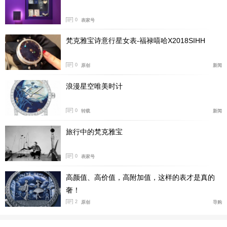
0
表家号
梵克雅宝诗意行星女表-福禄嘻哈X2018SIHH
0
原创
新闻
(“日间版”Pont des Amoureux腕表)
浪漫星空唯美时计
0
转载
新闻
旅行中的梵克雅宝
0
表家号
高颜值、高价值，高附加值，这样的表才是真的
奢！
2
原创
导购