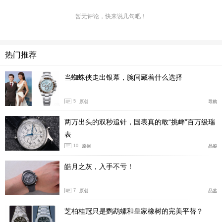
暂无评论，快来说几句吧！
(“夜间版”Pont des Amoureux腕表)
前段时间，我们曾为大家介绍过
“夜间版”Pont des Am
热门推荐
oureux腕表
，还记得当时我们说的吗，Pont des Amoureu
x腕表在2019年经过一次全面升级，推出了更多款式，其
当蜘蛛侠走出银幕，腕间藏着什么选择
中就包括这款“日间版”。
5
原创
导购
Pont des Amoureux系列腕表最出彩的地方当属表盘
上演绎的浪漫爱情故事，它的幕后功臣，是梵克雅宝精湛
两万出头的双秒追针，国表真的敢“挑衅”百万级瑞
的珐琅艺术和机芯技术。
表
10
原创
品鉴
梵克雅宝精于珐琅工艺，这种从火中诞生的艺术，经
皓月之灰，入手不亏！
过绘制和烧制一系列的工序，珐琅图案呈现在表盘上，栩
栩如生，百年都不会褪色。“日间版”Pont des Amoureux
7
原创
品鉴
腕表使用一种名为“Grisaille背光剪影珐琅”，或被称作“墨
彩珐琅”的技术。
芝柏桂冠只是鹦鹉螺和皇家橡树的完美平替？