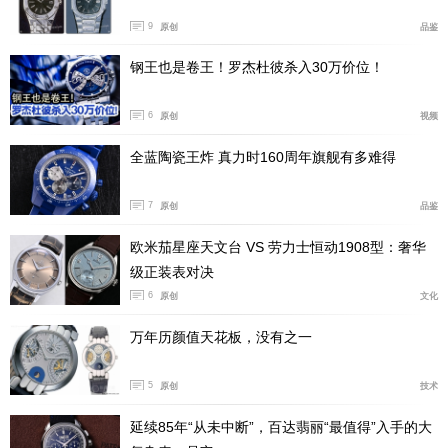
这是16世纪在法国中南部城市利摩日发展起来的一项
9
原创
品鉴
技术，墨彩珐琅通过黑色或蓝色珐琅与“利摩日白釉”（一
钢王也是卷王！罗杰杜彼杀入30万价位！
种白色珐琅）的相互作用，从而让表盘呈现出明暗对比效
果。
6
原创
视频
全蓝陶瓷王炸 真力时160周年旗舰有多难得
7
原创
品鉴
欧米茄星座天文台 VS 劳力士恒动1908型：奢华
级正装表对决
6
原创
文化
万年历颜值天花板，没有之一
5
原创
技术
延续85年“从未中断”，百达翡丽“最值得”入手的大
(世家首次以彩色墨彩珐琅进行表盘绘制)