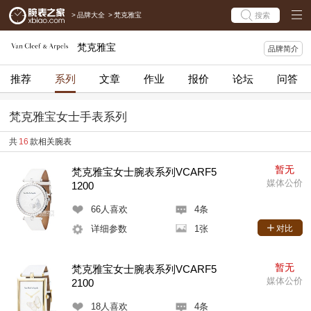
>
品牌大全
>
梵克雅宝
搜索
梵克雅宝
品牌简介
推荐
系列
文章
作业
报价
论坛
问答
梵克雅宝女士手表系列
共
16
款相关腕表
暂无
梵克雅宝女士腕表系列VCARF5
媒体公价
1200
66
人喜欢
4条
详细参数
1张
对比
暂无
梵克雅宝女士腕表系列VCARF5
媒体公价
2100
18
人喜欢
4条