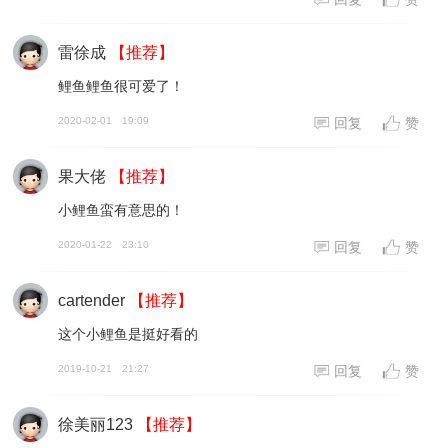
雷徐成
【推荐】
鲤鱼鲤鱼很可爱了！
2020-02-01
19:09
回复
赞
果大佬
【推荐】
小鲤鱼蛮有意思的！
2020-01-22
23:10
回复
赞
cartender
【推荐】
这个小鲤鱼是挺好看的
2019-10-21
21:27
回复
赞
徐美丽123
【推荐】