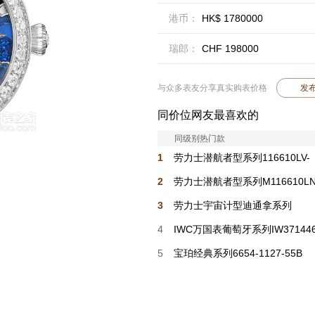
港币：
HK$ 1780000
瑞郎：
CHF 198000
与众多表友分享真实购表价格
发
同价位网友最喜欢的
同级别热门款
1
劳力士潜航者型系列116610LV-
0002 绿盘
2
劳力士潜航者型系列M116610LN
0001 黑盘
3
劳力士宇宙计型迪通拿系列
m116500ln-0001
4
IWC万国表葡萄牙系列IW37144
5
宝珀经典系列6654-1127-55B