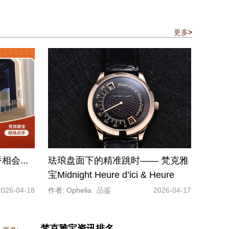
更多
>
会...
珐琅盘面下的精准跳时—— 梵克雅
宝Midnight Heure d’ici & Heure
d’Ailleurs腕表
2026-04-18
作者: Ophelia
品鉴
2026-04-17
梵克雅宝资讯排名