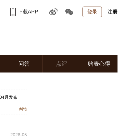
下载APP
登录
注册
问答
点评
购表心得
04月发布
纠错
2026-05