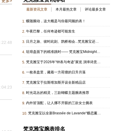
更多>
最新资讯文章
本月最热文章
评论最多文章
蝶随腕动，这大概是与你最同频的表！
1.
午夜巴黎，任何奇迹都可能发生
2.
日月之旅、彼时此刻、鹊桥相会...梵克雅宝还是太会了！
3.
:22:48
珐琅盘面下的精准跳时—— 梵克雅宝Midnight Heure d’ici & Heure d’Ailleurs腕表
4.
梵克雅宝于2026年“钟表与奇迹”展览 演绎诗意苍穹下Poetry of Time“时间的诗篇”
5.
一枚表盘里，藏着一方荷塘的日升月落
6.
梵克雅宝于拉斯维加斯开设全新精品店
7.
:04:23
时光花丛的精灵，三款蝴蝶主题腕表推荐
8.
内外皆顶配，让人挪不开眼的三款女士腕表
9.
梵克雅宝以全新Brassée de Lavande“蝶恋薰衣草”自动机械装置 诗意诠释自然灵韵
10.
梵克雅宝腕表排名