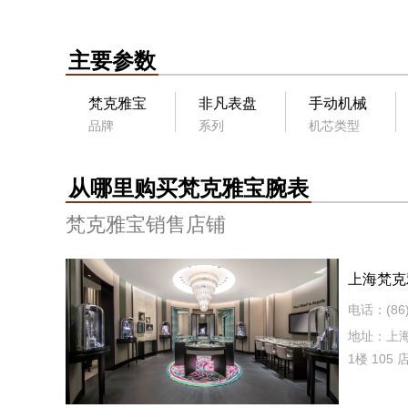
主要参数
梵克雅宝
非凡表盘
手动机械
品牌
系列
机芯类型
从哪里购买梵克雅宝腕表
梵克雅宝销售店铺
上海梵克
店）
电话：(86) 
地址：上
1楼 105 