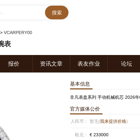
..
>
VCARPERY00
腕表
报价
资讯文章
表友作业
论坛
基本信息
非凡表盘系列 手动机械机芯 2026年
官方媒体公价
人民币：
暂无(
我来提供价格
)
欧元：
€ 233000