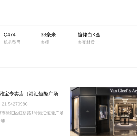
Q474
33毫米
镀铑白K金
机芯型号
表径
表壳材质
雅宝专卖店（港汇恒隆广场
21 54270986
海市徐汇区虹桥路1号港汇恒隆广场
店铺