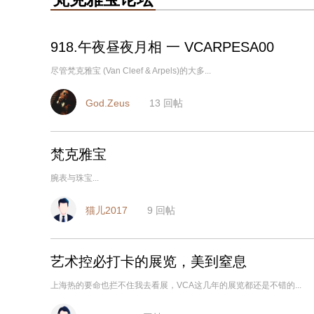
918.午夜昼夜月相 一 VCARPESA00
尽管梵克雅宝 (Van Cleef & Arpels)的大多...
God.Zeus
13
回帖
梵克雅宝
腕表与珠宝...
猫儿2017
9
回帖
艺术控必打卡的展览，美到窒息
上海热的要命也拦不住我去看展，VCA这几年的展览都还是不错的...