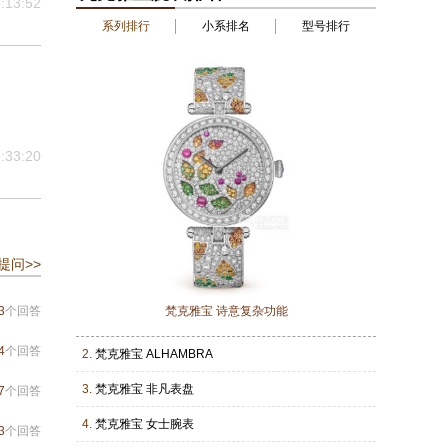
:13:52
系列排行
小系排名
型号排行
:33:20
提问>>
3
个回答
梵克雅宝 诗意复杂功能
4
个回答
2.
梵克雅宝 ALHAMBRA
3.
梵克雅宝 非凡表盘
7
个回答
4.
梵克雅宝 女士腕表
3
个回答