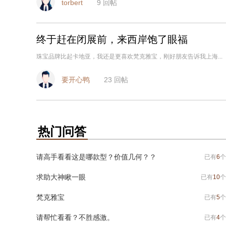
torbert
9
回帖
终于赶在闭展前，来西岸饱了眼福
珠宝品牌比起卡地亚，我还是更喜欢梵克雅宝，刚好朋友告诉我上海...
要开心鸭
23
回帖
热门问答
请高手看看这是哪款型？价值几何？？
已有
6
个
求助大神瞅一眼
已有
10
个
梵克雅宝
已有
5
个
请帮忙看看？不胜感激。
已有
4
个