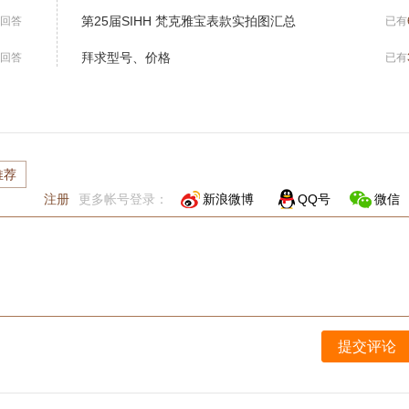
第25届SIHH 梵克雅宝表款实拍图汇总
回答
已有
拜求型号、价格
回答
已有
推荐
注册
更多帐号登录：
新浪微博
QQ号
微信
提交评论