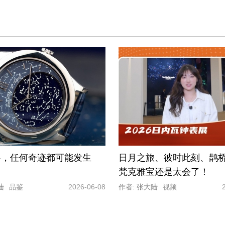
黎，任何奇迹都可能发生
日月之旅、彼时此刻、鹊桥相
梵克雅宝还是太会了！
陆
品鉴
2026-06-08
作者: 张大陆
视频