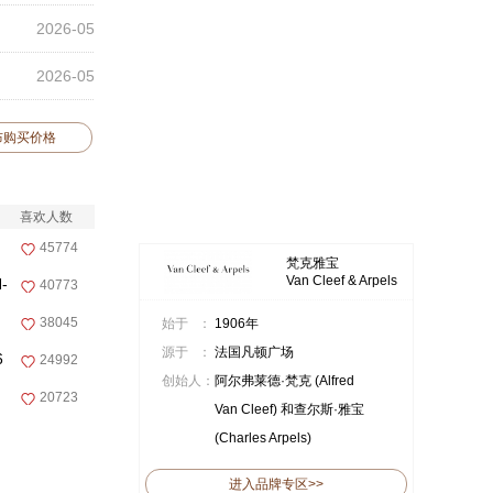
2026-05
2026-05
布购买价格
喜欢人数
45774
梵克雅宝
Van Cleef & Arpels
-
40773
38045
始于 ：
1906年
源于 ：
法国凡顿广场
6
24992
创始人：
阿尔弗莱德·梵克 (Alfred
20723
Van Cleef) 和查尔斯·雅宝
(Charles Arpels)
进入品牌专区>>