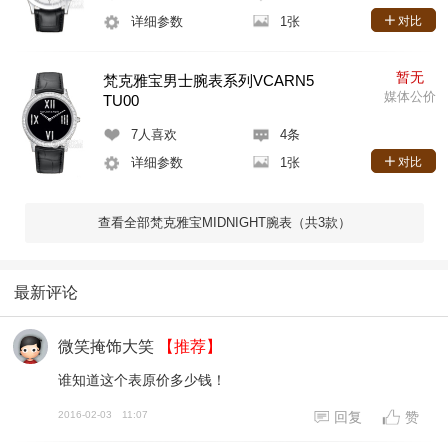
详细参数
1张
对比
暂无
梵克雅宝男士腕表系列VCARN5
媒体公价
TU00
7
人喜欢
4条
详细参数
1张
对比
查看全部梵克雅宝MIDNIGHT腕表（共3款）
最新评论
微笑掩饰大笑
【推荐】
谁知道这个表原价多少钱！
2016-02-03
11:07
回复
赞