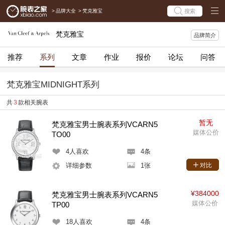
>
品牌大全
>
梵克雅宝
搜索
梵克雅宝
品牌简介
推荐
系列
文章
作业
报价
论坛
问答
梵克雅宝MIDNIGHT系列
共
3
款相关腕表
暂无
梵克雅宝男士腕表系列VCARN5
媒体公价
TO00
4
人喜欢
4条
详细参数
1张
对比
¥384000
梵克雅宝男士腕表系列VCARN5
媒体公价
TP00
18
人喜欢
4条