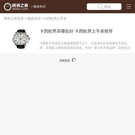
>
腕表热词
搜索
腕表之家首页
>
腕表热词
>
卡西欧男士手表
卡西欧男表哪款好 卡西欧男士手表推荐
卡西欧手表相信大家都再熟悉不过了，它是来自日本的著名手表品
牌，在国际上都有很高的知名度。作为一家日本手表品牌，自然无法
与瑞士、德国等传统钟表相比。但卡西欧将年轻时尚的设计与最新科
技完美融合与腕表之中，在加上亲民的价格，深受年轻人尤其是学生
加载更多
群体的喜爱。有一些初次买卡西欧手表的年轻朋友经常会问卡西欧男
表哪款好?为此腕表之家在这里为大家推荐三款卡西欧男士手表吧!卡
西欧EDIFICE系列BEM-506BL-7AV腕表 卡西欧CASIO-EDIFICE系
列 BEM-506BL-7AV男士石英表，这款表是款入门级别的腕表，适合
新人们的不只是价钱，还有它的功能。白色百搭的表盘，搭配黑色古
典而不失浪漫的罗马刻