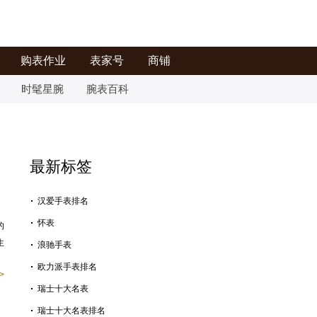
购表作业
表家号
商铺
时髦星腕
腕表百科
最新标签
汉爱手表排名
怀表
的
生
浪驰手表
欧力派手表排名
>
瑞士十大名表
瑞士十大名表排名