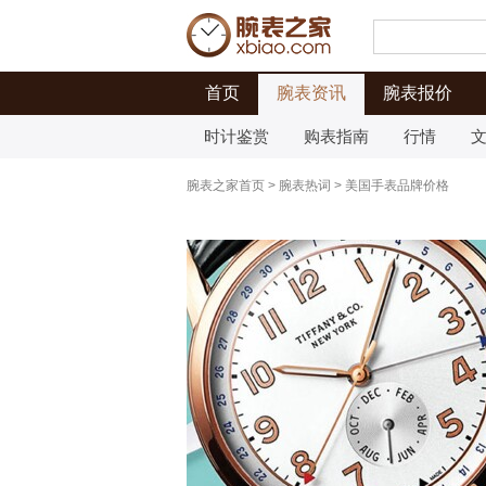
首页
腕表资讯
腕表报价
时计鉴赏
购表指南
行情
腕表之家首页
>
腕表热词
>
美国手表品牌价格