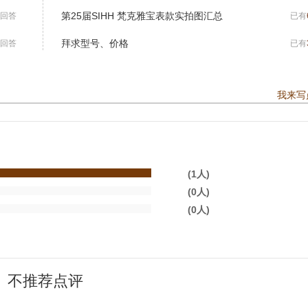
第25届SIHH 梵克雅宝表款实拍图汇总
回答
已有
拜求型号、价格
回答
已有
我来写
(1人)
(0人)
(0人)
不推荐点评