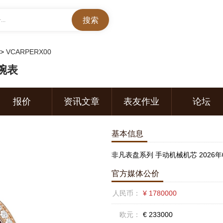
..
>
VCARPERX00
腕表
报价
资讯文章
表友作业
论坛
基本信息
非凡表盘系列 手动机械机芯 2026年
官方媒体公价
人民币：
¥ 1780000
欧元：
€ 233000