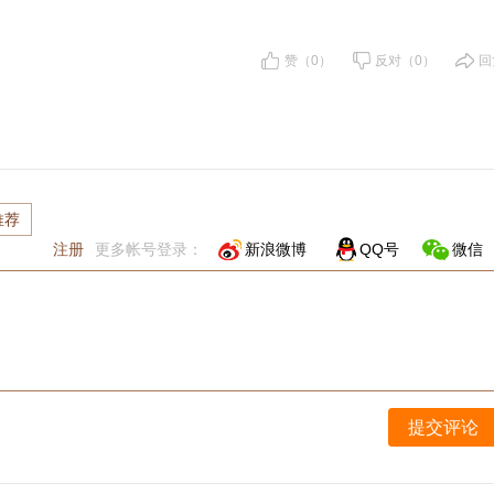
赞（0）
反对（0）
回
推荐
注册
更多帐号登录：
新浪微博
QQ号
微信
提交评论