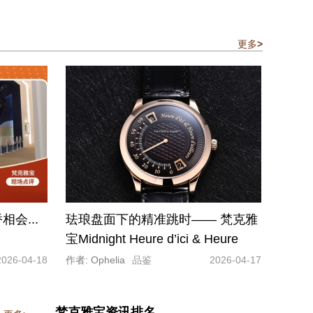
更多
>
会...
珐琅盘面下的精准跳时—— 梵克雅
宝Midnight Heure d’ici & Heure
d’Ailleurs腕表
2026-04-18
作者: Ophelia
品鉴
2026-04-17
梵克雅宝资讯排名