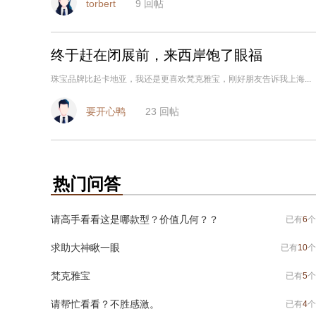
torbert
9
回帖
终于赶在闭展前，来西岸饱了眼福
珠宝品牌比起卡地亚，我还是更喜欢梵克雅宝，刚好朋友告诉我上海...
要开心鸭
23
回帖
热门问答
请高手看看这是哪款型？价值几何？？
已有
6
个
求助大神瞅一眼
已有
10
个
梵克雅宝
已有
5
个
请帮忙看看？不胜感激。
已有
4
个