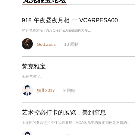
918.午夜昼夜月相 一 VCARPESA00
尽管梵克雅宝 (Van Cleef & Arpels)的大多...
God.Zeus
13
回帖
梵克雅宝
腕表与珠宝...
猫儿2017
9
回帖
艺术控必打卡的展览，美到窒息
上海热的要命也拦不住我去看展，VCA这几年的展览都还是不错的...