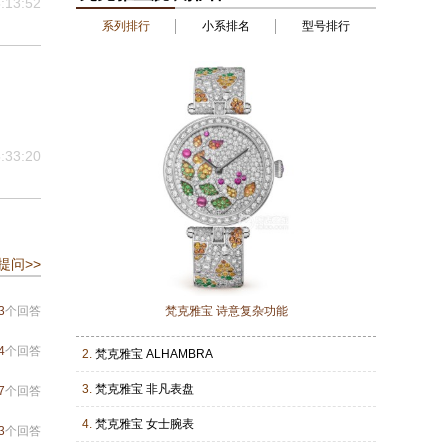
:13:52
系列排行
小系排名
型号排行
:33:20
提问>>
3
个回答
梵克雅宝 诗意复杂功能
4
个回答
2.
梵克雅宝 ALHAMBRA
3.
梵克雅宝 非凡表盘
7
个回答
4.
梵克雅宝 女士腕表
3
个回答