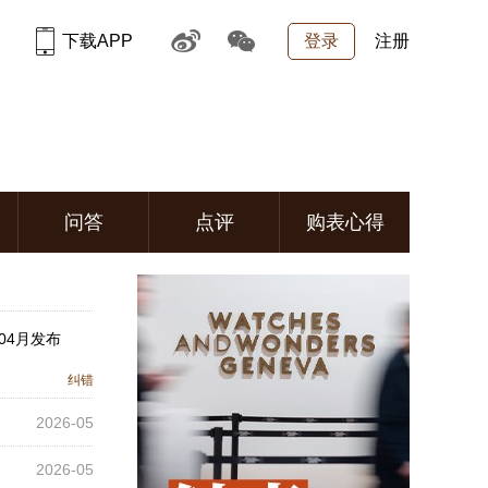
下载APP
登录
注册
问答
点评
购表心得
04月发布
纠错
2026-05
2026-05