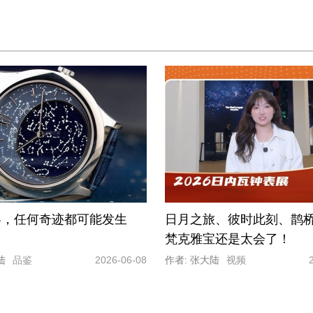
黎，任何奇迹都可能发生
日月之旅、彼时此刻、鹊桥相
梵克雅宝还是太会了！
陆
品鉴
2026-06-08
作者: 张大陆
视频