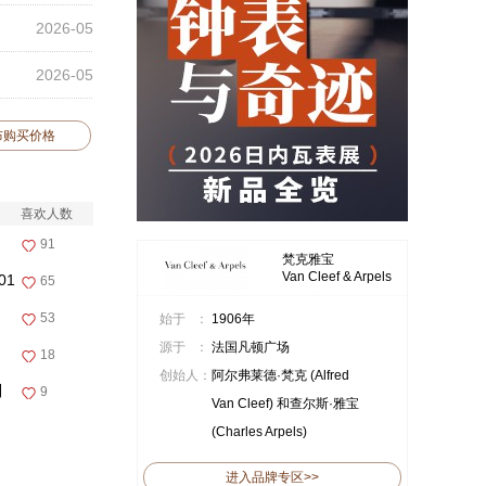
2026-05
2026-05
布购买价格
喜欢人数
91
梵克雅宝
Van Cleef & Arpels
01
65
53
始于 ：
1906年
源于 ：
法国凡顿广场
18
创始人：
阿尔弗莱德·梵克 (Alfred
列
9
Van Cleef) 和查尔斯·雅宝
(Charles Arpels)
进入品牌专区>>