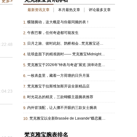
更多>
最新资讯文章
本月最热文章
评论最多文章
蝶随腕动，这大概是与你最同频的表！
1.
午夜巴黎，任何奇迹都可能发生
2.
日月之旅、彼时此刻、鹊桥相会...梵克雅宝还是太会了！
3.
:22:48
珐琅盘面下的精准跳时—— 梵克雅宝Midnight Heure d’ici & Heure d’Ailleurs腕表
4.
梵克雅宝于2026年“钟表与奇迹”展览 演绎诗意苍穹下Poetry of Time“时间的诗篇”
5.
一枚表盘里，藏着一方荷塘的日升月落
6.
梵克雅宝于拉斯维加斯开设全新精品店
7.
:04:23
时光花丛的精灵，三款蝴蝶主题腕表推荐
8.
内外皆顶配，让人挪不开眼的三款女士腕表
9.
梵克雅宝以全新Brassée de Lavande“蝶恋薰衣草”自动机械装置 诗意诠释自然灵韵
10.
梵克雅宝腕表排名