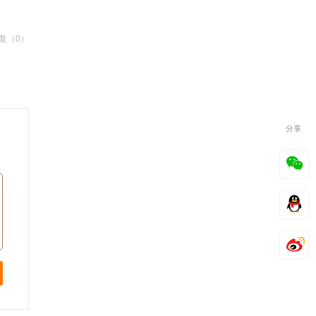
复（0）
分享