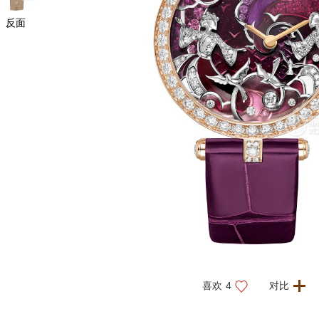
反面
喜欢
4
对比