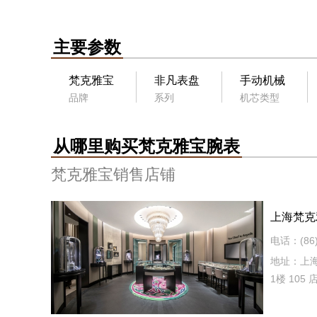
主要参数
梵克雅宝
非凡表盘
手动机械
品牌
系列
机芯类型
从哪里购买梵克雅宝腕表
梵克雅宝销售店铺
上海梵克
店）
电话：(86) 
地址：上
1楼 105 