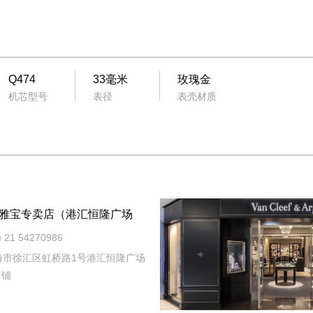
Q474
33毫米
玫瑰金
机芯型号
表径
表壳材质
雅宝专卖店（港汇恒隆广场
21 54270986
海市徐汇区虹桥路1号港汇恒隆广场
店铺