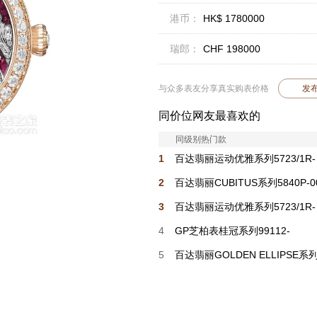
港币：
HK$ 1780000
瑞郎：
CHF 198000
与众多表友分享真实购表价格
发
同价位网友最喜欢的
同级别热门款
1
百达翡丽运动优雅系列5723/1R-
010
2
百达翡丽CUBITUS系列5840P-0
3
百达翡丽运动优雅系列5723/1R-
001
4
GP芝柏表桂冠系列99112-
58S3451-1CM
5
百达翡丽GOLDEN ELLIPSE系
5738/50J-015