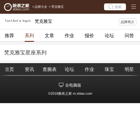
>
品牌大全
>
梵克雅宝
搜索
梵克雅宝
品牌简介
推荐
系列
文章
作业
报价
论坛
问答
梵克雅宝星座系列
首页
资讯
查腕表
论坛
作业
珠宝
明星
去电脑版
©2018腕表之家 m.xbiao.com