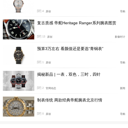
我们看到，不锈钢表壳的制造，冲压机会先通过模具
将所需形状的金属块坯料，从整块钢坯中冲裁分离，分离
4
原创
导购
后的钢坯，为了防止金属撕裂或折断，不仅要在多达15次
复古质感 帝舵Heritage Ranger系列腕表图赏
冲压中，每次都要更换尺寸略有不同的模具，使钢坯形状
逐步精细至最终成型，还要在每一两次冲压后进行退火处
13
原创
影像时计
理，以消除金属在冲压过程中所产生的内部结构应力。
预算3万左右 看颜值还是要选“青铜表”
1
原创
导购
揭秘新品 | 一表，双色，三时，四针
2
官网动态
新闻
制表传统 两款经典帝舵腕表北京行情
0
原创
导购