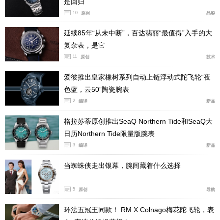
是回归
10
原创
品鉴
延续85年“从未中断”，百达翡丽“最值得”入手的大
复杂表，是它
11
原创
技术
爱彼推出皇家橡树系列自动上链浮动式陀飞轮“夜
色蓝，云50”陶瓷腕表
2
编译
新品
在冲压前，Joseph Baume会先用水射流切割机，在
整块钛金属坯料上，切割出表壳状坯料，切割好后，坯料
格拉苏蒂原创推出SeaQ Northern Tide和SeaQ大
日历Northern Tide限量版腕表
就会被送到炉中加热到600至950摄氏度，由于钛金属在6
3
编译
新品
00摄氏度以上的高温下，会变得像“黏土”一样温顺，所以
经高温处理后的钛金属坯料仅需一次冲压便可最终成型。
当蜘蛛侠走出银幕，腕间藏着什么选择
5
原创
导购
环法五冠王同款！ RM X Colnago梅花陀飞轮，表