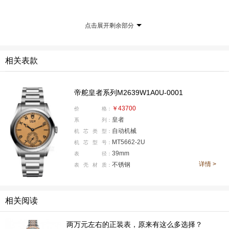
其通过手工技艺结合先进技术，所打造的硬化工具钢和碳
化钨模具，可承受数万次冲压。
点击展开剩余部分
相关表款
帝舵皇者系列M2639W1A0U-0001
￥43700
价
格：
皇者
系
列：
自动机械
机
芯
类
型：
MT5662-2U
机
芯
型
号：
39mm
表
径：
详情 >
不锈钢
表
壳
材
质：
相关阅读
两万元左右的正装表，原来有这么多选择？