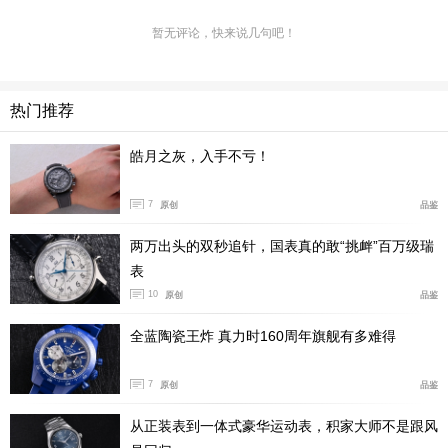
暂无评论，快来说几句吧！
热门推荐
所以在Joseph Baume，我最大的感受就是热，因为
当表壳毛坯进行退火时，加热炉上是真真正正地冒着大火
皓月之灰，入手不亏！
苗子，瞬间让我体会到了钢铁厂般热火朝天的既视感！而
且除了表壳，不锈钢材质的表圈和底盖坯料也是通过同样
7
原创
品鉴
的方式制造。相较于不锈钢表壳毛坯的冷冲压，钛金属由
两万出头的双秒追针，国表真的敢“挑衅”百万级瑞
于有冷焊现象严重、回弹量大和导热性差等加工难点，所
表
以钛金属表壳毛坯的加工，则采用了完全相反的热冲压。
10
原创
品鉴
全蓝陶瓷王炸 真力时160周年旗舰有多难得
7
原创
品鉴
从正装表到一体式豪华运动表，积家大师不是跟风