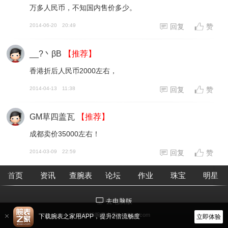
万多人民币，不知国内售价多少。
2014-06-20
20:49
回复
赞
__?丶βВ
【推荐】
香港折后人民币2000左右，
2014-04-13
11:38
回复
赞
GM草四盖瓦
【推荐】
成都卖价35000左右！
2014-03-09
22:59
回复
赞
首页
资讯
查腕表
论坛
作业
珠宝
明星
去电脑版
©2018腕表之家 m.xbiao.com
下载腕表之家用APP，提升2倍流畅度
立即体验