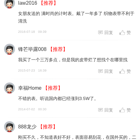
law2016
【推荐】
女朋友送的 满时尚的计时表。戴了一年多了 织物表带不利于
清洗
2016-07-18
09:39
回复
赞
锋芒毕露008
【推荐】
我买了一个三万多点，但是我的皮带烂了想找个在哪里找
2015-07-23
16:39
回复
赞
幸福Home
【推荐】
不错的表。听说国内都已经涨到3.5W了。
2014-07-02
00:30
回复
赞
888龙少
【推荐】
刚买不久，不知道表好不好，表面容易刮花，在国外买的，二