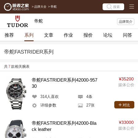
>
品牌大全
>
帝舵
搜索
帝舵
品牌简介
推荐
系列
文章
作业
报价
论坛
问答
帝舵FASTRIDER系列
共
7
款相关腕表
¥35200
帝舵FASTRIDER系列42000-957
媒体公价
30
314
人喜欢
4条
详细参数
27张
对比
¥33000
帝舵FASTRIDER系列42000-Bla
媒体公价
ck leather