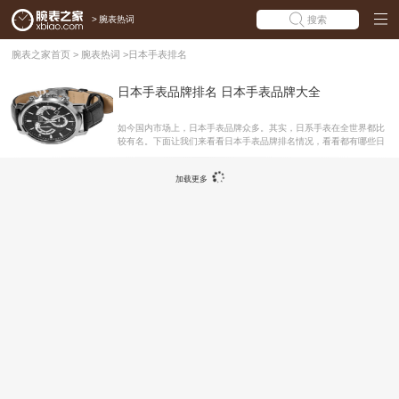
>
腕表热词
搜索
腕表之家首页
>
腕表热词
>
日本手表排名
日本手表品牌排名 日本手表品牌大全
如今国内市场上，日本手表品牌众多。其实，日系手表在全世界都比
较有名。下面让我们来看看日本手表品牌排名情况，看看都有哪些日
本手表品牌。方便大家快速找到自己心仪的品牌与表款。日本手表品
牌大全日本手表主要的品牌有：西铁城(citizen)、精工(seiko)、东方
加载更多
双狮(Orient)和卡西欧(casio)。前三者都做机械表，而后者以电子表见
长。其中西铁城机械表和电子表都很出色，是其中的龙头企业。卡西
欧卡西欧公司创业之始为计算机制造商的卡西欧计算机股份有限公司
现已发展到拥有计算器、电子手表、电子乐器、液晶电视等产品，这
些产品帮助世界各地的人们获取信息。 卡西欧手表是日本三大品牌之
一，多年来以真正多功能