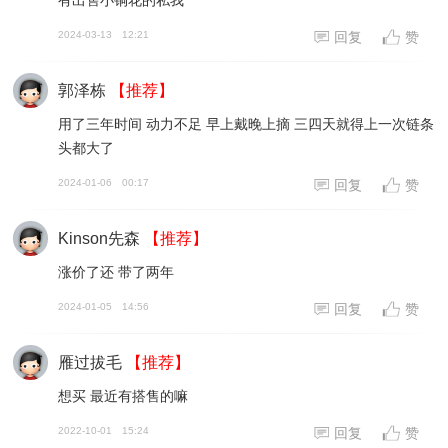
有出售小铜花的私我
2024-03-13
12:21
回复
赞
郭泽栋
【推荐】
用了三年时间 动力不足 早上戴晚上摘 三四天就得上一次链条
头都大了
2024-01-06
00:17
回复
赞
Kinson先森
【推荐】
涨价了还 带了两年
2024-01-05
14:56
回复
赞
雁过拔毛
【推荐】
想买 最近有搭售的嘛
2022-10-01
15:24
回复
赞