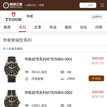
>
品牌大全
>
帝舵
搜索
帝舵
品牌简介
推荐
系列
文章
作业
报价
论坛
问答
帝舵青铜型系列
共
5
款相关腕表
¥40100
帝舵碧湾系列M79250BA-0001
媒体公价
3913
人喜欢
4条
详细参数
238张
对比
¥40100
帝舵碧湾系列M79250BA-0002
媒体公价
1348
人喜欢
4条