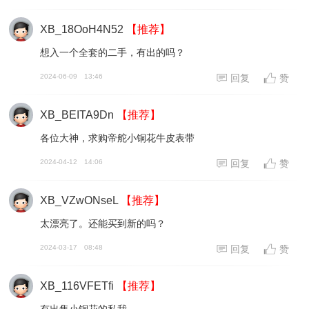
XB_18OoH4N52
【推荐】
想入一个全套的二手，有出的吗？
2024-06-09
13:46
回复
赞
XB_BEITA9Dn
【推荐】
各位大神，求购帝舵小铜花牛皮表带
2024-04-12
14:06
回复
赞
XB_VZwONseL
【推荐】
太漂亮了。还能买到新的吗？
2024-03-17
08:48
回复
赞
XB_116VFETfi
【推荐】