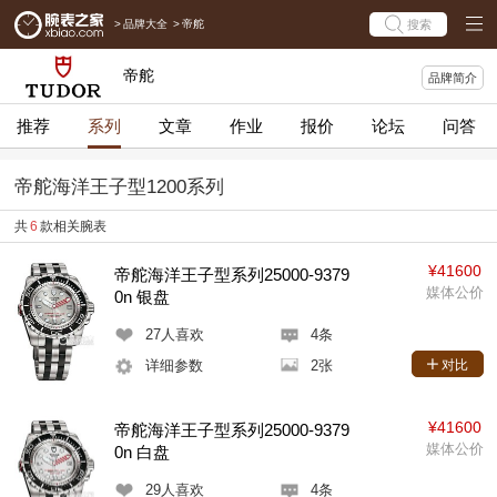
>
品牌大全
>
帝舵
搜索
帝舵
品牌简介
推荐
系列
文章
作业
报价
论坛
问答
帝舵海洋王子型1200系列
共
6
款相关腕表
¥41600
帝舵海洋王子型系列25000-9379
媒体公价
0n 银盘
27
人喜欢
4条
详细参数
2张
对比
¥41600
帝舵海洋王子型系列25000-9379
媒体公价
0n 白盘
29
人喜欢
4条