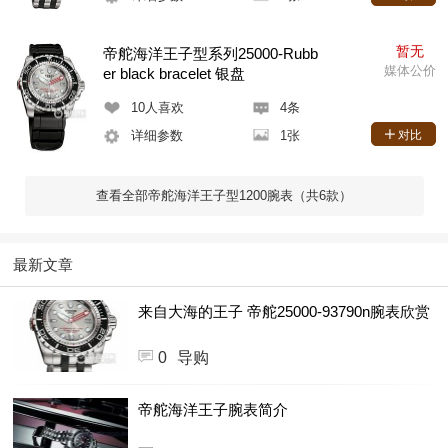
暂无
帝舵海洋王子型系列25000-Rubb
媒体公价
er black bracelet 银盘
10
人喜欢
4条
详细参数
1张
对比
查看全部帝舵海洋王子型1200腕表（共6款）
最新文章
来自大海的王子 帝舵25000-93790n腕表欣赏
0
导购
帝舵海洋王子腕表简介