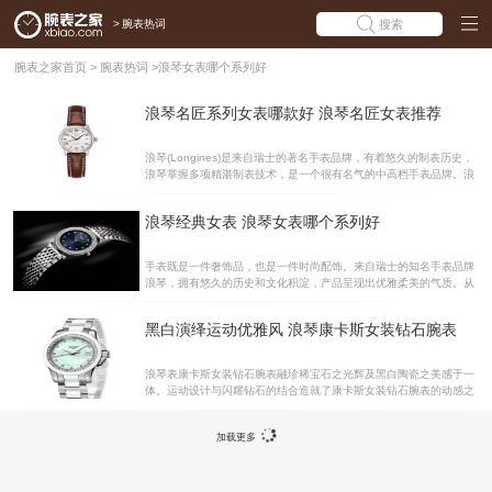
>
腕表热词
搜索
腕表之家首页
>
腕表热词
>
浪琴女表哪个系列好
浪琴名匠系列女表哪款好 浪琴名匠女表推荐
浪琴(Longines)是来自瑞士的著名手表品牌，有着悠久的制表历史，
浪琴掌握多项精湛制表技术，是一个很有名气的中高档手表品牌。浪
琴手表无论是品质做工还是外观设计都非常高端优雅，拥有多个系
列，其中名匠系列手表是浪琴最有代表性的产品。该系列无论男表、
浪琴经典女表 浪琴女表哪个系列好
女表都很受钟表爱好者的喜爱。今天腕表之家就为大家推荐三款浪琴
名匠女表，告诉大家浪琴名匠系列女表哪款好!浪琴Longines名匠系
列L2.128.4.78.3女士腕表腕表公价：RMB13800腕表直径：25.5毫
手表既是一件奢饰品，也是一件时尚配饰。来自瑞士的知名手表品牌
米腕表厚度：9毫米机芯类型：自动机械Cal.L595表壳材质：精钢防
浪琴，拥有悠久的历史和文化积淀，产品呈现出优雅柔美的气质。从
水深度：30米 该款腕表采用柳叶蓝钢指针，指针下是银色表盘，时
而受到了世界众多女性的青睐。浪情有很多经典女表，那么女表哪个
标采用黑色阿
系列好呢?下面我们就为大家一一介绍。浪琴嘉岚系列腕表 浪琴表嘉
黑白演绎运动优雅风 浪琴康卡斯女装钻石腕表
岚系列熔铸了浪琴表早期设计传统的灵魂与风格，至今仍大量保留了
浪琴表最初的外观和比例。顾客期望的不断变化和科学技术的不断进
步，促使浪琴表进一步更新嘉岚系列的设计，不但推出更大型号的表
浪琴表康卡斯女装钻石腕表融珍稀宝石之光辉及黑白陶瓷之美感于一
壳尺寸，同时也提供更多精美的表盘选择。然而，浪琴表嘉岚系列表
体。运动设计与闪耀钻石的结合造就了康卡斯女装钻石腕表的动感之
壳造型仍然一如既往的纤薄、时尚。同样没有改变的，还有为这一经
美，而这个系列的特点也就在于性能与优雅的完美平衡。对于爱好运
典系列赋予不朽魅力的优雅气质。浪琴黛绰维纳系列腕表 浪琴表
动又崇尚优雅的女性而言，康卡斯女装钻石腕表必将是她们的心仪之
加载更多
选。 闪亮钻石和活力陶瓷的结合使得浪琴表康卡斯女装钻石腕表呈现
出优雅之美与运动休闲的实用性。圆形精钢表壳有着镶嵌54颗钻石的
白色陶瓷表圈。内藏石英机芯(L263.2)，这个款式可以显示时，分，
秒，以及日期。白色珍珠贝母的表盘上有11个钻石时刻，3时位置设